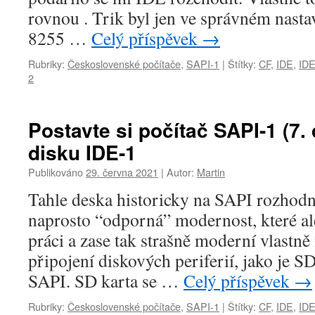
rovnou . Trik byl jen ve správném nast
8255 …
Celý příspěvek
→
Rubriky:
Československé počítače
,
SAPI-1
|
Štítky:
CF
,
IDE
,
IDE
2
Postavte si počítač SAPI-1 (7. d
disku IDE-1
Publikováno
29. června 2021
|
Autor:
Martin
Tahle deska historicky na SAPI rozhodně
naprosto “odporná” modernost, které al
práci a zase tak strašně moderní vlastn
připojení diskových periferií, jako je S
SAPI. SD karta se …
Celý příspěvek
→
Rubriky:
Československé počítače
,
SAPI-1
|
Štítky:
CF
,
IDE
,
IDE