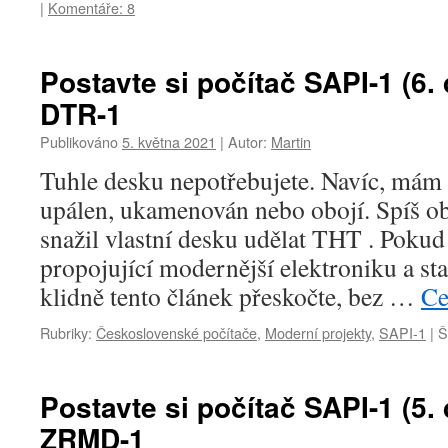
|
Komentáře: 8
Postavte si počítač SAPI-1 (6. d
DTR-1
Publikováno
5. května 2021
|
Autor:
Martin
Tuhle desku nepotřebujete. Navíc, mám 
upálen, ukamenován nebo obojí. Spíš obo
snažil vlastní desku udělat THT . Pokud
propojující modernější elektroniku a sta
klidně tento článek přeskočte, bez …
Ce
Rubriky:
Československé počítače
,
Moderní projekty
,
SAPI-1
|
Š
Postavte si počítač SAPI-1 (5. 
ZRMD-1