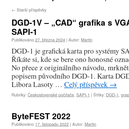
←
Starší příspěvky
DGD-1V – „CAD“ grafika s VG
SAPI-1
Publikováno
27. března 2024
|
Autor:
Martin
DGD-1 je grafická karta pro systémy S
Říkáte si, kde se bere ono honosné oz
No přece z originálního návodu, mrkně
popisem původního DGD-1. Karta DGD
Libora Lasoty …
Celý příspěvek
→
Rubriky:
Československé počítače
,
SAPI-1
|
Štítky:
DGD-1
,
grap
ByteFEST 2022
Publikováno
17. listopadu 2022
|
Autor:
Martin