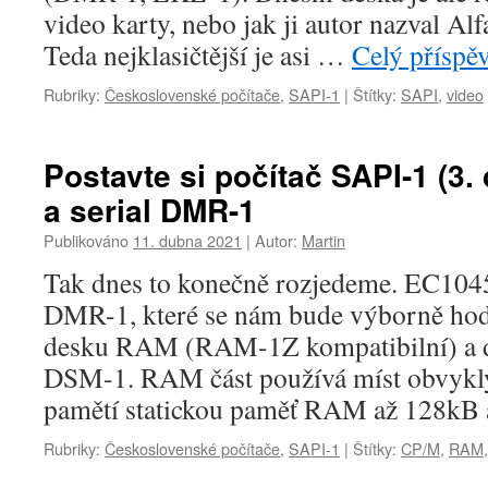
video karty, nebo jak ji autor nazval Al
Teda nejklasičtější je asi …
Celý příspě
Rubriky:
Československé počítače
,
SAPI-1
|
Štítky:
SAPI
,
video
Postavte si počítač SAPI-1 (3.
a serial DMR-1
Publikováno
11. dubna 2021
|
Autor:
Martin
Tak dnes to konečně rozjedeme. EC104
DMR-1, které se nám bude výborně hodi
desku RAM (RAM-1Z kompatibilní) a d
DSM-1. RAM část používá míst obvykl
pamětí statickou paměť RAM až 128k
Rubriky:
Československé počítače
,
SAPI-1
|
Štítky:
CP/M
,
RAM