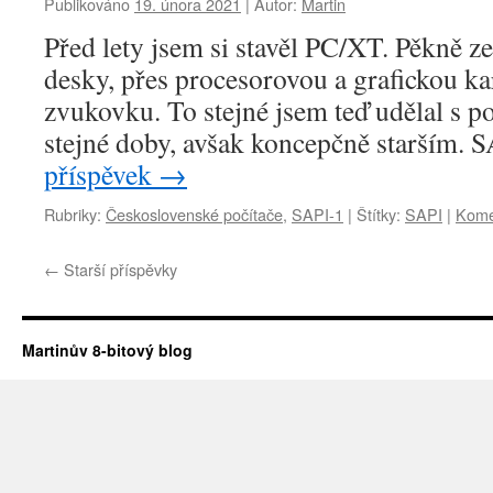
Publikováno
19. února 2021
|
Autor:
Martin
Před lety jsem si stavěl PC/XT. Pěkně z
desky, přes procesorovou a grafickou kar
zvukovku. To stejné jsem teď udělal s p
stejné doby, avšak koncepčně starším. 
příspěvek
→
Rubriky:
Československé počítače
,
SAPI-1
|
Štítky:
SAPI
|
Kome
←
Starší příspěvky
Martinův 8-bitový blog