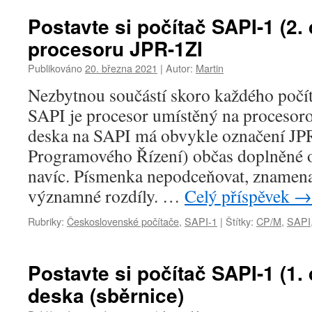
Postavte si počítač SAPI-1 (2. 
procesoru JPR-1ZI
Publikováno
20. března 2021
|
Autor:
Martin
Nezbytnou součástí skoro každého počít
SAPI je procesor umístěný na procesoro
deska na SAPI má obvykle označení JP
Programového Řízení) občas doplněné o
navíc. Písmenka nepodceňovat, znamena
významné rozdíly. …
Celý příspěvek
→
Rubriky:
Československé počítače
,
SAPI-1
|
Štítky:
CP/M
,
SAPI
Postavte si počítač SAPI-1 (1. 
deska (sběrnice)