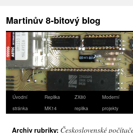
Přejít
k
Martinův 8-bitový blog
obsahu
webu
Úvodní
Replika
ZX80
Moderní
stránka
MK14
replika
projekty
Československé počítač
Archiv rubriky: