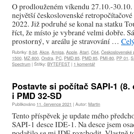
O prodlouženém víkendu 27.10.-30.10. s
největší československé retropočítačov
2022. Již podruhé se konal na statku T
říct, že místo je vybrané velmi dobře. S
prostorný, v areálu je stravování …
Cel
Rubriky:
8-bit
,
Akce
,
Amiga
,
Apple
,
Atari
,
C64
,
Československé 
1500
,
MZ-800
,
Ondra
,
PC
,
PMD 85
,
PMD 85
,
PMI-80
,
PP 01
,
S
Spectrum
|
Štítky:
BYTEFEST
|
1 komentář
Postavte si počítač SAPI-1 (8. 
i PMD 32-SD
Publikováno
11. července 2021
|
Autor:
Martin
Tento příspěvek je update mého předch
SAPI-1 desce IDE-1. Na desce jsem osad
podařilo se mi IDE rozchodit. Vlastně 