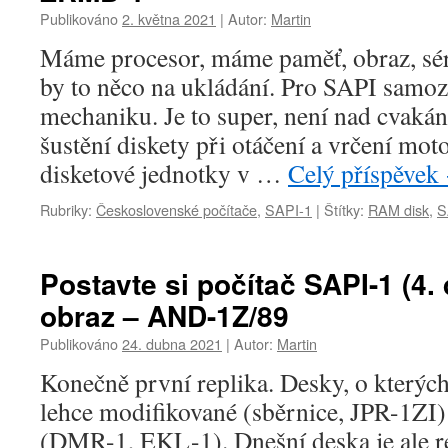
Publikováno
2. května 2021
|
Autor:
Martin
Máme procesor, máme paměť, obraz, séri
by to něco na ukládání. Pro SAPI samo
mechaniku. Je to super, není nad cvakán
šustění diskety při otáčení a vrčení moto
disketové jednotky v …
Celý příspěvek
Rubriky:
Československé počítače
,
SAPI-1
|
Štítky:
RAM disk
,
S
Postavte si počítač SAPI-1 (4.
obraz – AND-1Z/89
Publikováno
24. dubna 2021
|
Autor:
Martin
Konečně první replika. Desky, o kterých
lehce modifikované (sběrnice, JPR-1ZI)
(DMR-1, EKL-1). Dnešní deska je ale r