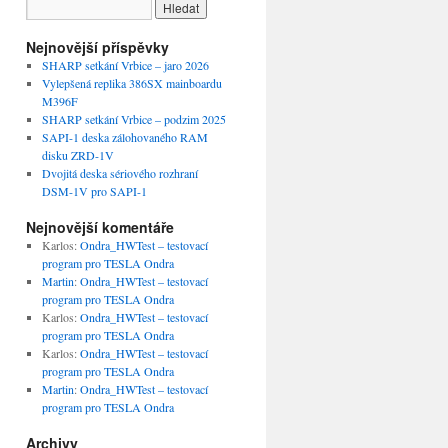
Nejnovější příspěvky
SHARP setkání Vrbice – jaro 2026
Vylepšená replika 386SX mainboardu
M396F
SHARP setkání Vrbice – podzim 2025
SAPI-1 deska zálohovaného RAM
disku ZRD-1V
Dvojitá deska sériového rozhraní
DSM-1V pro SAPI-1
Nejnovější komentáře
Karlos
:
Ondra_HWTest – testovací
program pro TESLA Ondra
Martin
:
Ondra_HWTest – testovací
program pro TESLA Ondra
Karlos
:
Ondra_HWTest – testovací
program pro TESLA Ondra
Karlos
:
Ondra_HWTest – testovací
program pro TESLA Ondra
Martin
:
Ondra_HWTest – testovací
program pro TESLA Ondra
Archivy