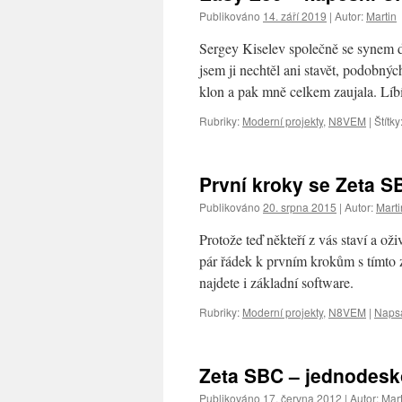
Publikováno
14. září 2019
|
Autor:
Martin
Sergey Kiselev společně se synem 
jsem ji nechtěl ani stavět, podobn
klon a pak mně celkem zaujala. Líb
Rubriky:
Moderní projekty
,
N8VEM
|
Štítky
První kroky se Zeta S
Publikováno
20. srpna 2015
|
Autor:
Marti
Protože teď někteří z vás staví a 
pár řádek k prvním krokům s tímt
najdete i základní software.
Rubriky:
Moderní projekty
,
N8VEM
|
Napsa
Zeta SBC – jednodesk
Publikováno
17. června 2012
|
Autor:
Mart