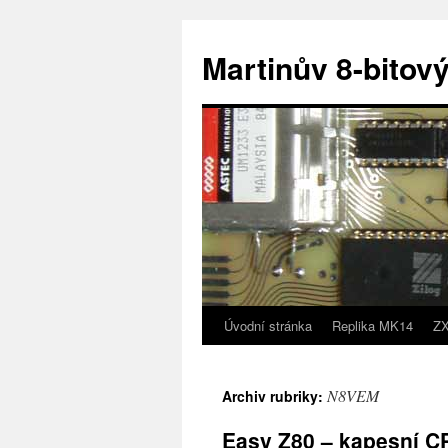
Přejít
k
Martinův 8-bitový
obsahu
webu
Úvodní stránka
Replika MK14
ZX
N8VEM
Archiv rubriky:
Easy Z80 – kapesní CP