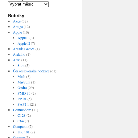
Archivy
Rubriky
Akce
(52)
Amiga
(12)
Apple
(10)
Apple I
(3)
Apple II
(7)
Arcade Games
(1)
Arduino
(1)
Atari
(11)
8-bit
(5)
Československé počítače
(61)
Maťo
(3)
Mistrum
(1)
Ondra
(29)
PMD 85
(2)
PP 01
(5)
SAPI-1
(21)
Commodore
(11)
C128
(2)
C64
(7)
Compukit
(2)
UK 101
(2)
Cosmac
(5)