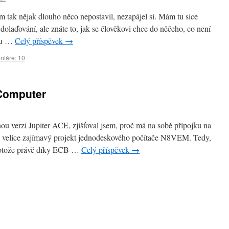
 tak nějak dlouho něco nepostavil, nezapájel si. Mám tu sice
olaďování, ale znáte to, jak se člověkovi chce do něčeho, co není
otu …
Celý příspěvek
→
táře: 10
Computer
nou verzi Jupiter ACE, zjišťoval jsem, proč má na sobě přípojku na
na velice zajímavý projekt jednodeskového počítače N8VEM. Tedy,
rotože právě díky ECB …
Celý příspěvek
→