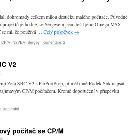
dali dohromady celkem milou destičku malého počítače. Původně
ých projektů je hodně, se Sergeyem jsem řešil jeho Omega MSX
í se mi, že používá …
Celý příspěvek
→
:
CP/M
,
N8VEM
,
Sergey
|
Komentáře: 2
BC V2
n
oživují Zeta SBC V2 s ParPortProp, přiměl mně Radek Suk napsat
o zajímavým CP/M počítačem. Kromě doporučení v příspěvku
t komentář
ový počítač se CP/M
in