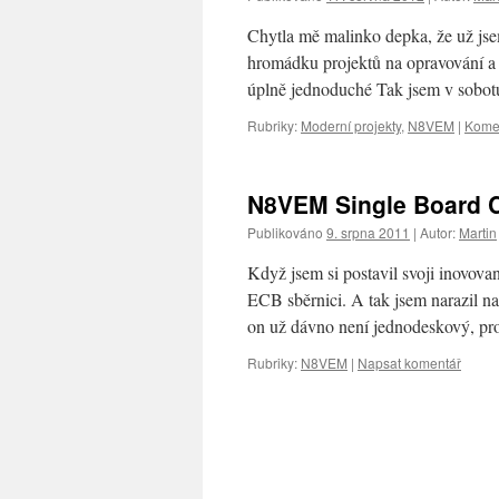
Chytla mě malinko depka, že už jsem
hromádku projektů na opravování a d
úplně jednoduché Tak jsem v sob
Rubriky:
Moderní projekty
,
N8VEM
|
Komen
N8VEM Single Board 
Publikováno
9. srpna 2011
|
Autor:
Martin
Když jsem si postavil svoji inovova
ECB sběrnici. A tak jsem narazil 
on už dávno není jednodeskový, p
Rubriky:
N8VEM
|
Napsat komentář