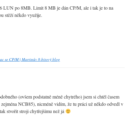
6 LUN po 8MB. Limit 8 MB je dán CP/M, ale i tak je to na
u stěží někdo využije.
ac se CP/M | Martinův 8-bitový blog
odobného (ovšem podstatně méně chytrého) jsem si chtěl časem
ván zejména NCB85), nicméně vidím, že tu práci už někdo odvedl v
 tak stvořit stroji chytřejšímu než já