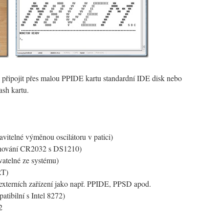
připojit přes malou PPIDE kartu standardní IDE disk nebo
ash kartu.
itelné výměnou oscilátoru v patici)
hování CR2032 s DS1210)
telné ze systému)
RT)
í externích zařízení jako např. PPIDE, PPSD apod.
tibilní s Intel 8272)
2