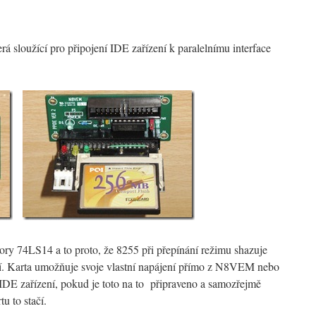
rá sloužící pro připojení IDE zařízení k paralelnímu interface
tory 74LS14 a to proto, že 8255 při přepínání režimu shazuje
dí. Karta umožňuje svoje vlastní napájení přímo z N8VEM nebo
IDE zařízení, pokud je toto na to připraveno a samozřejmě
u to stačí.