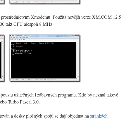
C prostřednictvím Xmodemu. Použitá novější verze XM.COM 12.5
400 takt CPU alespoň 8 MHz.
spoustu užitečných i zábavných programů. Kdo by neznal takové
nebo Turbo Pascal 3.0.
tován a desky plošných spojů se dají objednat na
stránkách