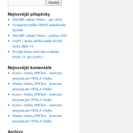
Nejnovější příspěvky
SHARP setkání Vrbice – jaro 2026
Vylepšená replika 386SX mainboardu
M396F
SHARP setkání Vrbice – podzim 2025
SAPI-1 deska zálohovaného RAM
disku ZRD-1V
Dvojitá deska sériového rozhraní
DSM-1V pro SAPI-1
Nejnovější komentáře
Karlos
:
Ondra_HWTest – testovací
program pro TESLA Ondra
Martin
:
Ondra_HWTest – testovací
program pro TESLA Ondra
Karlos
:
Ondra_HWTest – testovací
program pro TESLA Ondra
Karlos
:
Ondra_HWTest – testovací
program pro TESLA Ondra
Martin
:
Ondra_HWTest – testovací
program pro TESLA Ondra
Archivy