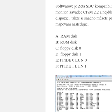
Softwarově je Zeta SBC kompatibi
monitor, zavaděč CP/M 2.2 a nejdů
dispozici, takže si snadno můžete p
mapování následující:
A: RAM disk
B: ROM disk
C: floppy disk 0
D: floppy disk 1
E: PPIDE 0 LUN 0
F: PPIDE 1 LUN 1