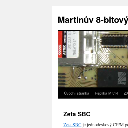
Přejít
k
Martinův 8-bitový
obsahu
webu
Úvodní stránka
Replika MK14
ZX
Zeta SBC
Zeta SBC
je jednodeskový CP/M p