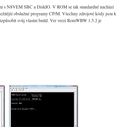
lní s N8VEM SBC a DiskIO. V ROM se tak standardně nachází
ležitější obslužné programy CP/M. Všechny zdrojové kódy jsou k
řizpůsobit svůj vlastní build. Ver verzi RomWBW 1.5.2 je