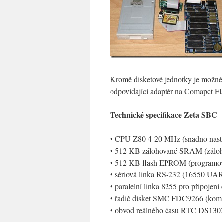
Kromě disketové jednotky je možné 
odpovídající adaptér na Comapct Fl
Technické specifikace Zeta SBC
• CPU Z80 4-20 MHz (snadno nastav
• 512 KB zálohované SRAM (zálo
• 512 KB flash EPROM (programova
• sériová linka RS-232 (16550 UA
• paralelní linka 8255 pro připojen
• řadič disket SMC FDC9266 (kompa
• obvod reálného času RTC DS130