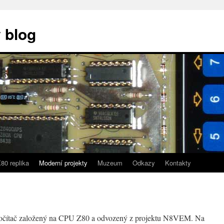
 blog
80 replika
Moderní projekty
Muzeum
Odkazy
Kontakty
očítač založený na CPU Z80 a odvozený z projektu N8VEM. Na