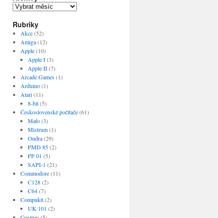
Archivy
Rubriky
Akce
(52)
Amiga
(12)
Apple
(10)
Apple I
(3)
Apple II
(7)
Arcade Games
(1)
Arduino
(1)
Atari
(11)
8-bit
(5)
Československé počítače
(61)
Maťo
(3)
Mistrum
(1)
Ondra
(29)
PMD 85
(2)
PP 01
(5)
SAPI-1
(21)
Commodore
(11)
C128
(2)
C64
(7)
Compukit
(2)
UK 101
(2)
Cosmac
(5)