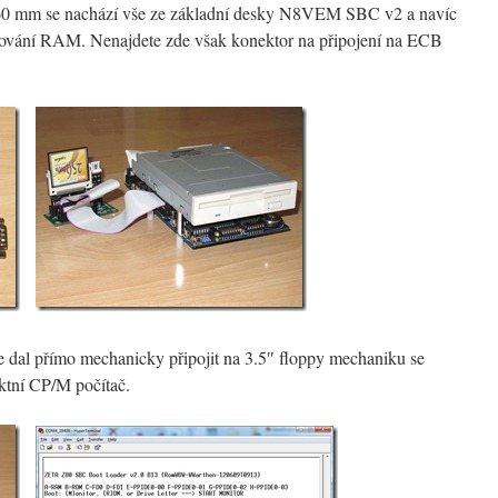
60 mm se nachází vše ze základní desky N8VEM SBC v2 a navíc
álohování RAM. Nenajdete zde však konektor na připojení na ECB
e dal přímo mechanicky připojit na 3.5″ floppy mechaniku se
ktní CP/M počítač.