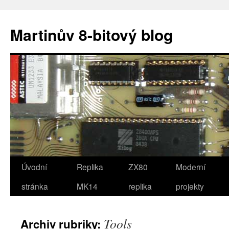
Přejít
k
Martinův 8-bitový blog
obsahu
webu
Úvodní
Replika
ZX80
Moderní
stránka
MK14
replika
projekty
Tools
Archiv rubriky: