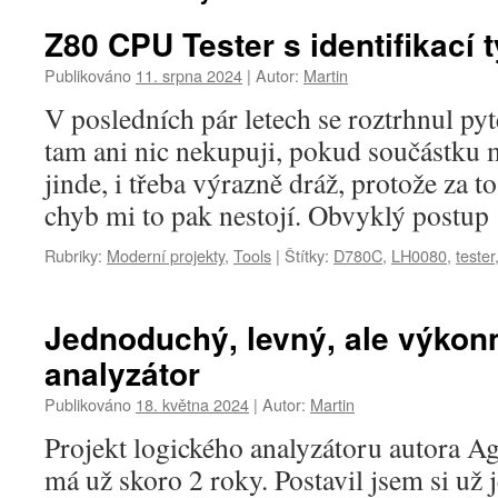
Z80 CPU Tester s identifikací
Publikováno
11. srpna 2024
|
Autor:
Martin
V posledních pár letech se roztrhnul pyte
tam ani nic nekupuji, pokud součástku 
jinde, i třeba výrazně dráž, protože za t
chyb mi to pak nestojí. Obvyklý postu
Rubriky:
Moderní projekty
,
Tools
|
Štítky:
D780C
,
LH0080
,
tester
Jednoduchý, levný, ale výkon
analyzátor
Publikováno
18. května 2024
|
Autor:
Martin
Projekt logického analyzátoru autora 
má už skoro 2 roky. Postavil jsem si už j