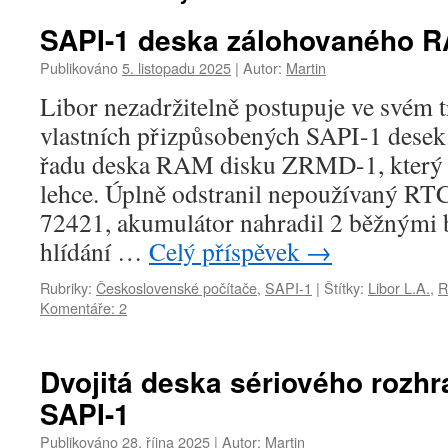
SAPI-1 deska zálohovaného 
Publikováno
5. listopadu 2025
|
Autor:
Martin
Libor nezadržitelně postupuje ve svém 
vlastních přizpůsobených SAPI-1 desek.
řadu deska RAM disku ZRMD-1, který 
lehce. Úplně odstranil nepoužívaný 
72421, akumulátor nahradil 2 běžnými
hlídání …
Celý příspěvek
→
Rubriky:
Československé počítače
,
SAPI-1
|
Štítky:
Libor L.A.
,
R
Komentáře: 2
Dvojitá deska sériového rozh
SAPI-1
Publikováno
28. října 2025
|
Autor:
Martin