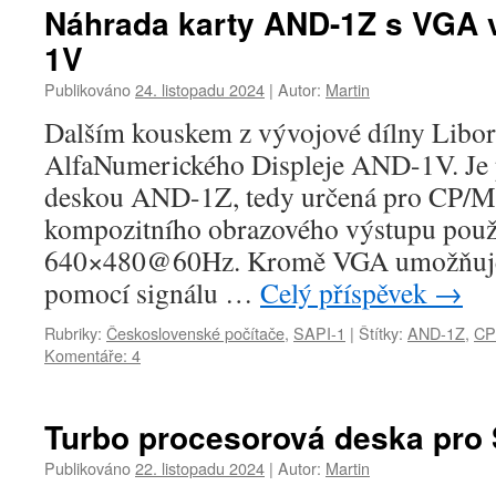
Náhrada karty AND-1Z s VGA 
1V
Publikováno
24. listopadu 2024
|
Autor:
Martin
Dalším kouskem z vývojové dílny Libor
AlfaNumerického Displeje AND-1V. Je p
deskou AND-1Z, tedy určená pro CP/M,
kompozitního obrazového výstupu použ
640×480@60Hz. Kromě VGA umožňuje i
pomocí signálu …
Celý příspěvek
→
Rubriky:
Československé počítače
,
SAPI-1
|
Štítky:
AND-1Z
,
CP
Komentáře: 4
Turbo procesorová deska pro 
Publikováno
22. listopadu 2024
|
Autor:
Martin