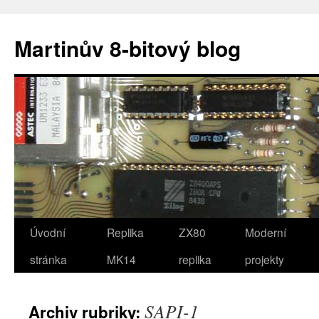
Přejít
k
Martinův 8-bitový blog
obsahu
webu
Úvodní
Replika
ZX80
Moderní
stránka
MK14
replika
projekty
SAPI-1
Archiv rubriky: