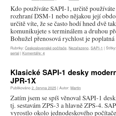
Kdo používáte SAPI-1, určitě používáte
rozhraní DSM-1 nebo nějakou její obd
určitě víte, že se často hodí hned dvě t
komunikujete s terminálem a druhou př
Bohužel přenosová rychlost je poplatn
Rubriky:
Československé počítače
,
Nezařazeno
,
SAPI-1
|
Štítky
serial
|
Komentáře: 4
Klasické SAPI-1 desky moder
JPR-1X
Publikováno
2. června 2025
|
Autor:
Martin
Zatím jsem se spíš věnoval SAPI-1 de
tj. sestavám ZPS-3 a hlavně ZPS-4. SAPI
vyrostlo okolo jednodeskového počítače