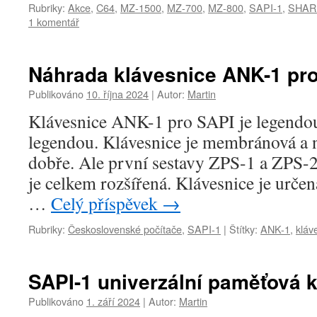
Rubriky:
Akce
,
C64
,
MZ-1500
,
MZ-700
,
MZ-800
,
SAPI-1
,
SHAR
1 komentář
Náhrada klávesnice ANK-1 pro
Publikováno
10. října 2024
|
Autor:
Martin
Klávesnice ANK-1 pro SAPI je legendou
legendou. Klávesnice je membránová a n
dobře. Ale první sestavy ZPS-1 a ZPS-2
je celkem rozšířená. Klávesnice je urče
…
Celý příspěvek
→
Rubriky:
Československé počítače
,
SAPI-1
|
Štítky:
ANK-1
,
kláv
SAPI-1 univerzální paměťová 
Publikováno
1. září 2024
|
Autor:
Martin