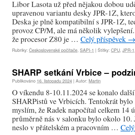
Libor Lasota už před nějakou dobou udě
upravenou variantu desky JPR-1Z, kter
Deska je plně kompatibilní s JPR-1Z, t
provoz CP/M, ale má několik vylepšení. 
že procesor Z80 je …
Celý příspěvek
Rubriky:
Československé počítače
,
SAPI-1
|
Štítky:
CPU
,
JPR-1
SHARP setkání Vrbice – podz
Publikováno
16. listopadu 2024
|
Autor:
Martin
O víkendu 8-10.11.2024 se konalo další j
SHARPistů ve Vrbicích. Tentokrát bylo 
myslím, že Radek napočítal celkem 14 ú
průměrně nás v salonku bylo okolo 10. 
neslo v přátelském a pracovním …
Celý