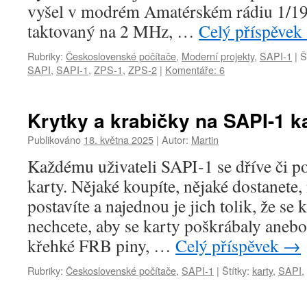
vyšel v modrém Amatérském rádiu 1/1
taktovaný na 2 MHz, …
Celý příspěvek
Rubriky:
Československé počítače
,
Moderní projekty
,
SAPI-1
|
Š
SAPI
,
SAPI-1
,
ZPS-1
,
ZPS-2
|
Komentáře: 6
Krytky a krabičky na SAPI-1 k
Publikováno
18. května 2025
|
Autor:
Martin
Každému uživateli SAPI-1 se dříve či p
karty. Nějaké koupíte, nějaké dostanete,
postavíte a najednou je jich tolik, že se 
nechcete, aby se karty poškrábaly aneb
křehké FRB piny, …
Celý příspěvek
→
Rubriky:
Československé počítače
,
SAPI-1
|
Štítky:
karty
,
SAPI
,