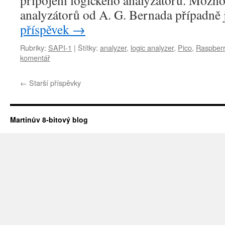
připojení logického analyzátoru. Možnos
analyzátorů od A. G. Bernada případně
příspěvek
→
Rubriky:
SAPI-1
|
Štítky:
analyzer
,
logic analyzer
,
Pico
,
Raspberr
komentář
←
Starší příspěvky
Martinův 8-bitový blog