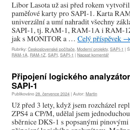
Libor Lasota už asi před rokem vytvořil 
paměťové karty pro SAPI-1. Karta RAM
univerzální a umí nahradit všechny zák
SAPI-1, tj. RAM-1, RAM-1A i RAM-1Z. 
jak s MONITOR a …
Celý příspěvek
Rubriky:
Československé počítače
,
Moderní projekty
,
SAPI-1
|
Š
RAM-1A
,
RAM-1Z
,
SAPI
,
SAPI-1
|
Napsat komentář
Připojení logického analyzátor
SAPI-1
Publikováno
28. července 2024
|
Autor:
Martin
Už před 3 lety, když jsem rozcházel rep
ZPS4 a CP/M, udělal jsem jednoduchou
sběrnice DKS-1 s popsanými pinovými 