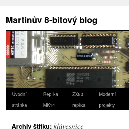
Přejít
k
Martinův 8-bitový blog
obsahu
webu
Úvodní
Replika
ZX80
Moderní
stránka
MK14
replika
projekty
klávesnice
Archiv štítku: