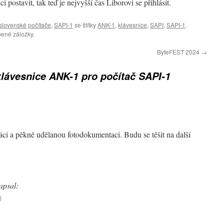
postavit, tak teď je nejvyšší čas Liborovi se přihlásit.
lovenské počítače
,
SAPI-1
se štítky
ANK-1
,
klávesnice
,
SAPI
,
SAPI-1
.
bené záložky.
ByteFEST 2024
→
lávesnice ANK-1 pro počítač SAPI-1
ci a pěkně udělanou fotodokumentaci. Budu se těšit na další
apsal:
)