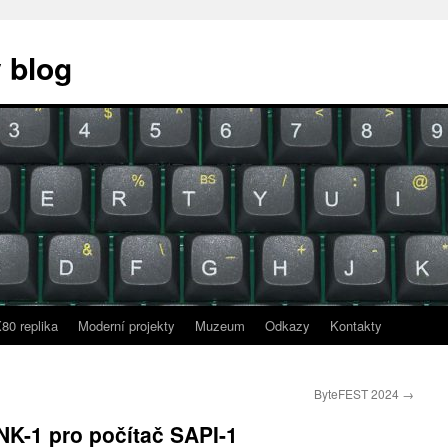
 blog
80 replika
Moderní projekty
Muzeum
Odkazy
Kontakty
ByteFEST 2024
→
NK-1 pro počítač SAPI-1