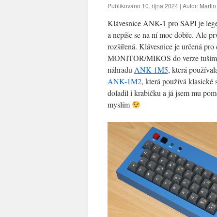
Publikováno
10. října 2024
|
Autor:
Martin
Klávesnice ANK-1 pro SAPI je leg
a nepíše se na ní moc dobře. Ale p
rozšířená. Klávesnice je určená 
MONITOR/MIKOS do verze tuším
náhradu
ANK-1M5
, která používa
ANK-1M2
, která používá klasické
doladil i krabičku a já jsem mu po
myslím