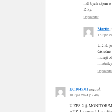
měl bych zájem o 
Díky.
Odpovědět
Martin
17. října 
Určitě, j
částečné 
musejí ob
hmatníky
Odpovědě
EC1045.01
napsal:
10. října 2024 (19:48)
U ZPS-2 tj. MONITOR/MIK
ANK-1 a verze 4.1 použív