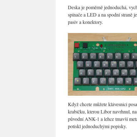
Deska je poměrně jednoduchá, vych
spínače a LED a na spodní straně je
pasiv a konektory.
Když chcete můžete klávesnici posa
krabičku, kterou Libor navrhnul, n
původní ANK-1 a lehce tmavší meta
potiskl jednoduchými popisky.