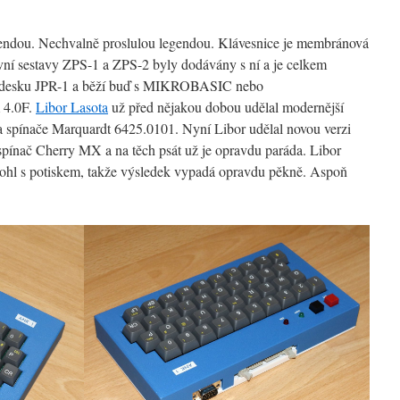
endou. Nechvalně proslulou legendou. Klávesnice je membránová
rvní sestavy ZPS-1 a ZPS-2 byly dodávány s ní a je celkem
pro desku JPR-1 a běží buď s MIKROBASIC nebo
 4.0F.
Libor Lasota
už před nějakou dobou udělal modernější
la spínače Marquardt 6425.0101. Nyní Libor udělal novou verzi
 spínač Cherry MX a na těch psát už je opravdu paráda. Libor
mohl s potiskem, takže výsledek vypadá opravdu pěkně. Aspoň