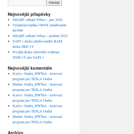
Nejnovější příspěvky
SHARP setkání Vrbice – jaro 2026
Vylepšená replika 386SX mainboardu
M396F
SHARP setkání Vrbice – podzim 2025
SAPI-1 deska zálohovaného RAM
disku ZRD-1V
Dvojitá deska sériového rozhraní
DSM-1V pro SAPI-1
Nejnovější komentáře
Karlos
:
Ondra_HWTest – testovací
program pro TESLA Ondra
Martin
:
Ondra_HWTest – testovací
program pro TESLA Ondra
Karlos
:
Ondra_HWTest – testovací
program pro TESLA Ondra
Karlos
:
Ondra_HWTest – testovací
program pro TESLA Ondra
Martin
:
Ondra_HWTest – testovací
program pro TESLA Ondra
Archivy