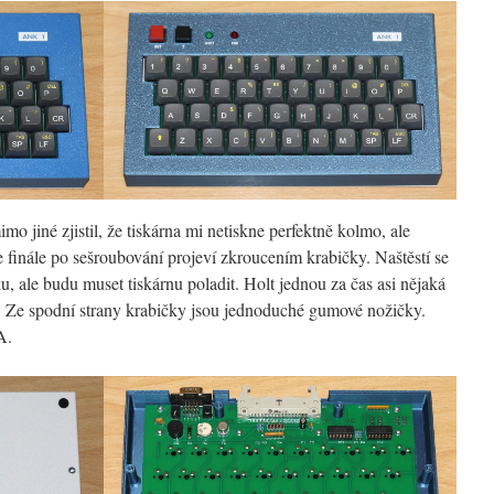
mo jiné zjistil, že tiskárna mi netiskne perfektně kolmo, ale
e finále po sešroubování projeví zkroucením krabičky. Naštěstí se
u, ale budu muset tiskárnu poladit. Holt jednou za čas asi nějaká
Ze spodní strany krabičky jsou jednoduché gumové nožičky.
A.