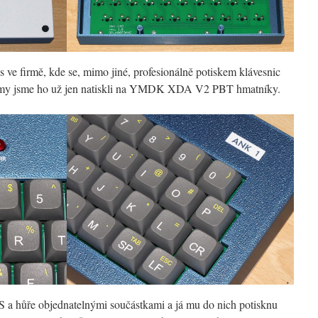
 ve firmě, kde se, mimo jiné, profesionálně potiskem klávesnic
 a my jsme ho už jen natiskli na YMDK XDA V2 PBT hmatníky.
PS a hůře objednatelnými součástkami a já mu do nich potisknu