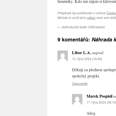
hmatníky. Kdo má zájem si klávesnici 
Příspěvek byl publikován v rubrice
Českos
Můžete si uložit jeho
odkaz
mezi své oblí
←
Jednoduchý tester USB kabelů
9 komentářů:
Náhrada k
Libor L.A.
napsal:
10. října 2024 (16:49)
Děkuji za plodnou spoluprá
společný projekt.
Odpovědět
Marek Pospisil
n
17. října 2024 (06:19
Ahoj,