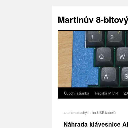
Přejít
k
Martinův 8-bitový
obsahu
webu
Úvodní stránka
Replika MK14
ZX
←
Jednoduchý tester USB kabelů
Náhrada klávesnice A