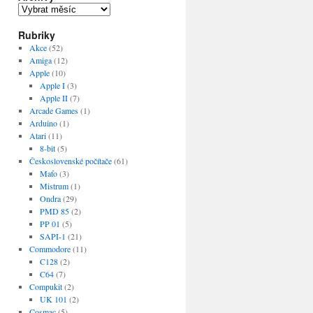
Archivy
Rubriky
Akce
(52)
Amiga
(12)
Apple
(10)
Apple I
(3)
Apple II
(7)
Arcade Games
(1)
Arduino
(1)
Atari
(11)
8-bit
(5)
Československé počítače
(61)
Maťo
(3)
Mistrum
(1)
Ondra
(29)
PMD 85
(2)
PP 01
(5)
SAPI-1
(21)
Commodore
(11)
C128
(2)
C64
(7)
Compukit
(2)
UK 101
(2)
Cosmac
(5)