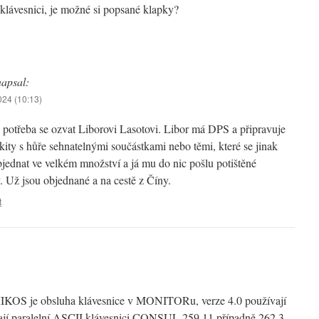
klávesnici, je možné si popsané klapky?
napsal:
2024 (10:13)
e potřeba se ozvat Liborovi Lasotovi. Libor má DPS a připravuje
kity s hůře sehnatelnými součástkami nebo těmi, které se jinak
jednat ve velkém množství a já mu do nic pošlu potištěné
. Už jsou objednané a na cestě z Číny.
t
OS je obsluha klávesnice v MONITORu, verze 4.0 používají
ají paralelní ASCII klávesnici CONSUL 259.11 případně 262.3.