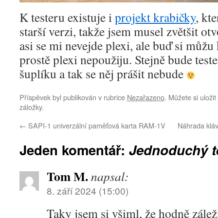
K testeru existuje i
projekt krabičky
, kt
starší verzi, takže jsem musel zvětšit 
asi se mi nevejde plexi, ale buď si můžu
prostě plexi nepoužiju. Stejně bude teste
šuplíku a tak se něj prášit nebude
Příspěvek byl publikován v rubrice
Nezařazeno
. Můžete si uloži
záložky.
←
SAPI-1 univerzální paměťová karta RAM-1V
Náhrada klá
Jeden komentář:
Jednoduchý t
Tom M.
napsal:
8. září 2024 (15:00)
Taky jsem si všiml, že hodně zálež