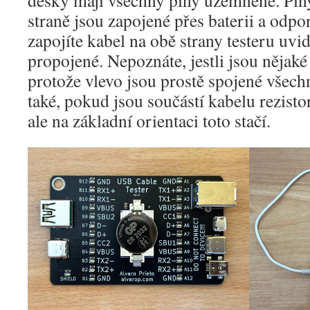
desky mají všechny piny uzemněné. Pin
straně jsou zapojené přes baterii a odp
zapojíte kabel na obě strany testeru uvid
propojené. Nepoznáte, jestli jsou nějak
protože vlevo jsou prostě spojené všec
také, pokud jsou součástí kabelu rezist
ale na základní orientaci toto stačí.