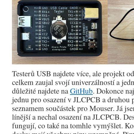
Testerů USB najdete více, ale projekt o
celkem zaujal svojí univerzálností a jed
důležité najdete na
GitHub
. Dokonce naj
jednu pro osazení v JLCPCB a druhou p
seznamem součástek pro Mouser. Já jsem
línější a nechal osazení na JLCPCB. Des
fungují, co také na tomhle vymýšlet. Ko