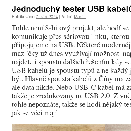
Jednoduchý tester USB kabel
Publikováno
7. září 2024
|
Autor:
Martin
Tohle není 8-bitový projekt, ale hodí se
komunikuje přes sériovou linku, kterou
připojujeme na USB. Některé modernějš
mazlíčky už dnes využívají možnosti n
najdete i spoustu dalších řešením kdy 
USB kabelů je spoustu typů a ne každý j
být. Hlavně spousta kabelů z Číny má za
ale data nikde. Nebo USB-C kabel má z
takže je zredukovaný na USB 2.0. Z vně
tohle nepoznáte, takže se hodí nějaký te
jak se věci mají.