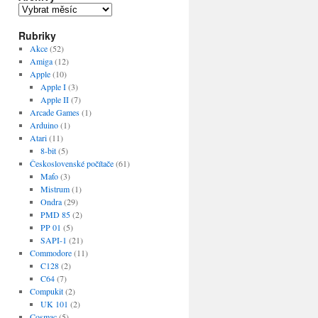
Archivy
Rubriky
Akce
(52)
Amiga
(12)
Apple
(10)
Apple I
(3)
Apple II
(7)
Arcade Games
(1)
Arduino
(1)
Atari
(11)
8-bit
(5)
Československé počítače
(61)
Maťo
(3)
Mistrum
(1)
Ondra
(29)
PMD 85
(2)
PP 01
(5)
SAPI-1
(21)
Commodore
(11)
C128
(2)
C64
(7)
Compukit
(2)
UK 101
(2)
Cosmac
(5)