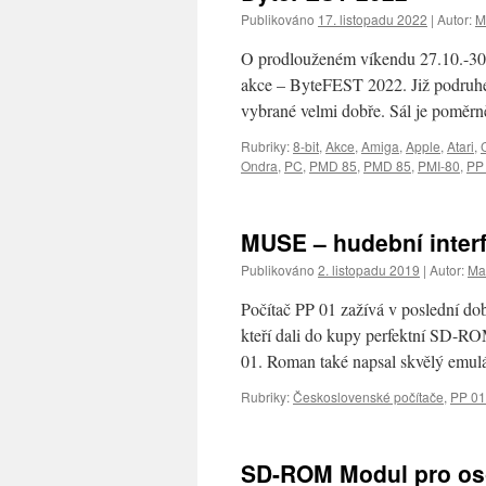
Publikováno
17. listopadu 2022
|
Autor:
M
O prodlouženém víkendu 27.10.-30.1
akce – ByteFEST 2022. Již podruhé 
vybrané velmi dobře. Sál je poměrn
Rubriky:
8-bit
,
Akce
,
Amiga
,
Apple
,
Atari
,
Ondra
,
PC
,
PMD 85
,
PMD 85
,
PMI-80
,
PP
MUSE – hudební inter
Publikováno
2. listopadu 2019
|
Autor:
Mar
Počítač PP 01 zažívá v poslední do
kteří dali do kupy perfektní SD-R
01. Roman také napsal skvělý emul
Rubriky:
Československé počítače
,
PP 01
SD-ROM Modul pro oso