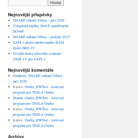
Nejnovější příspěvky
SHARP setkání Vrbice – jaro 2026
Vylepšená replika 386SX mainboardu
M396F
SHARP setkání Vrbice – podzim 2025
SAPI-1 deska zálohovaného RAM
disku ZRD-1V
Dvojitá deska sériového rozhraní
DSM-1V pro SAPI-1
Nejnovější komentáře
Omikron
:
SHARP setkání Vrbice –
jaro 2026
Karlos
:
Ondra_HWTest – testovací
program pro TESLA Ondra
Martin
:
Ondra_HWTest – testovací
program pro TESLA Ondra
Karlos
:
Ondra_HWTest – testovací
program pro TESLA Ondra
Karlos
:
Ondra_HWTest – testovací
program pro TESLA Ondra
Archivy