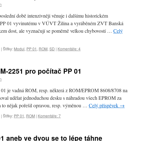
n
lední době intenzivněji věnuje i dalšímu historickém
– PP 01 vyvinutému v VÚVT Žilina a vyráběném ZVT Banská
elkem dost, ale vyznačují se poměrně velkou chybovostí …
Celý
|
Štítky:
Modul
,
PP 01
,
ROM
,
SD
|
Komentáře: 4
-2251 pro počítač PP 01
n
 PP 01 je vadná ROM, resp. některá z ROM/EPROM 8608/8708 na
žoval udělat jednoduchou desku s náhradou všech EPROM za
m to nějak pořešil opravou, resp. výměnou …
Celý příspěvek
→
|
Štítky:
PP 01
,
ROM
|
Komentáře: 7
1 aneb ve dvou se to lépe táhne