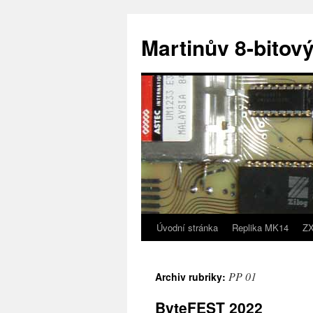
Přejít
k
Martinův 8-bitový
obsahu
webu
Úvodní stránka
Replika MK14
ZX
PP 01
Archiv rubriky:
ByteFEST 2022