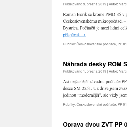
Publikováno
3. března 2019
|
Autor:
Marti
Roman Bórik se kromě PMD 85 v pos
Československému mikropočítači 
Bystrica. Počítačů je mezi lidmi c
příspěvek
→
Rubriky:
Československé počítače
,
PP 01
Náhrada desky ROM SM
Publikováno
1. března 2019
|
Autor:
Marti
Asi nejčastější závadou počítače
desce SM-2251. Už dříve jsem zva
jedinou “modernější”, ale vždy jse
Rubriky:
Československé počítače
,
PP 01
Oprava dvou ZVT PP 0