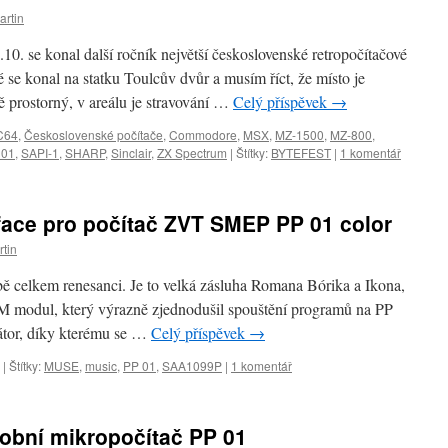
artin
0. se konal další ročník největší československé retropočítačové
se konal na statku Toulcův dvůr a musím říct, že místo je
ě prostorný, v areálu je stravování …
Celý příspěvek
→
C64
,
Československé počítače
,
Commodore
,
MSX
,
MZ-1500
,
MZ-800
,
 01
,
SAPI-1
,
SHARP
,
Sinclair
,
ZX Spectrum
|
Štítky:
BYTEFEST
|
1 komentář
face pro počítač ZVT SMEP PP 01 color
tin
bě celkem renesanci. Je to velká zásluha Romana Bórika a Ikona,
OM modul, který výrazně zjednodušil spouštění programů na PP
átor, díky kterému se …
Celý příspěvek
→
|
Štítky:
MUSE
,
music
,
PP 01
,
SAA1099P
|
1 komentář
bní mikropočítač PP 01