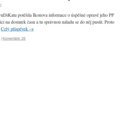
n
DiKatu potěšila Ikonova informace o úspěšné opravě jeho PP
ci na dostatek času a tu správnou náladu se do něj pustit. Proto
…
Celý příspěvek
→
|
Komentáře: 25