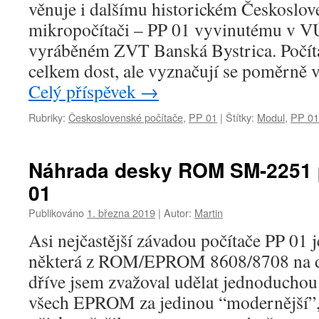
věnuje i dalšímu historickém Českoslo
mikropočítači – PP 01 vyvinutému v V
vyráběném ZVT Banská Bystrica. Počíta
celkem dost, ale vyznačují se poměrně
Celý příspěvek
→
Rubriky:
Československé počítače
,
PP 01
|
Štítky:
Modul
,
PP 01
Náhrada desky ROM SM-2251 p
01
Publikováno
1. března 2019
|
Autor:
Martin
Asi nejčastější závadou počítače PP 01 
některá z ROM/EPROM 8608/8708 na 
dříve jsem zvažoval udělat jednoduchou
všech EPROM za jedinou “modernější”, 