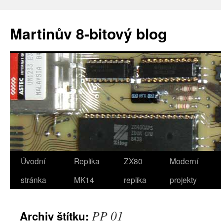
Přejít
k
Martinův 8-bitový blog
obsahu
webu
Úvodní
Replika
ZX80
Moderní
stránka
MK14
replika
projekty
PP 01
Archiv štítku: