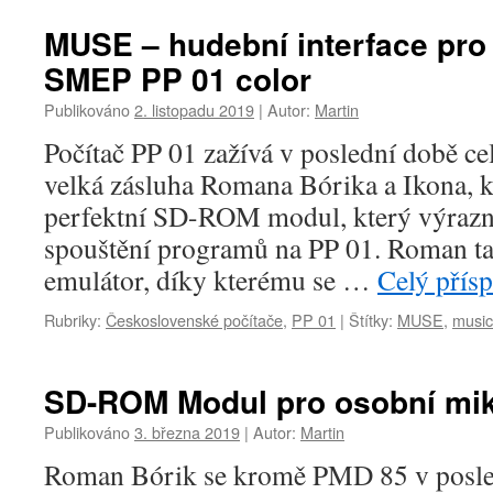
MUSE – hudební interface pro
SMEP PP 01 color
Publikováno
2. listopadu 2019
|
Autor:
Martin
Počítač PP 01 zažívá v poslední době ce
velká zásluha Romana Bórika a Ikona, k
perfektní SD-ROM modul, který výrazn
spouštění programů na PP 01. Roman ta
emulátor, díky kterému se …
Celý přís
Rubriky:
Československé počítače
,
PP 01
|
Štítky:
MUSE
,
music
SD-ROM Modul pro osobní mik
Publikováno
3. března 2019
|
Autor:
Martin
Roman Bórik se kromě PMD 85 v posled