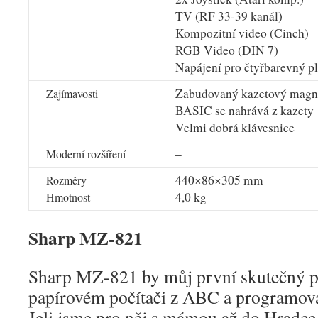
TV (RF 33-39 kanál)
Kompozitní video (Cinch)
RGB Video (DIN 7)
Napájení pro čtyřbarevný p
Zabudovaný kazetový magn
Zajímavosti
BASIC se nahrává z kazety
Velmi dobrá klávesnice
–
Moderní rozšíření
440×86×305 mm
Rozměry
4,0 kg
Hmotnost
Sharp MZ-821
Sharp MZ-821 by můj první skutečný p
papírovém počítači z ABC a programova
Jeli jsme pro něj s mámou až do Hradce