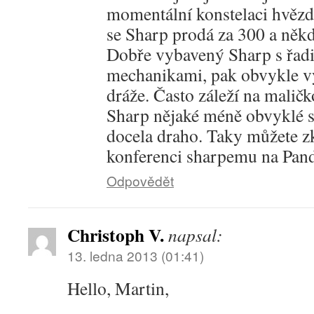
momentální konstelaci hvězd
se Sharp prodá za 300 a něk
Dobře vybavený Sharp s řa
mechanikami, pak obvykle v
dráže. Často záleží na malič
Sharp nějaké méně obvyklé s
docela draho. Taky můžete zk
konferenci sharpemu na Pan
Odpovědět
Christoph V.
napsal:
13. ledna 2013 (01:41)
Hello, Martin,