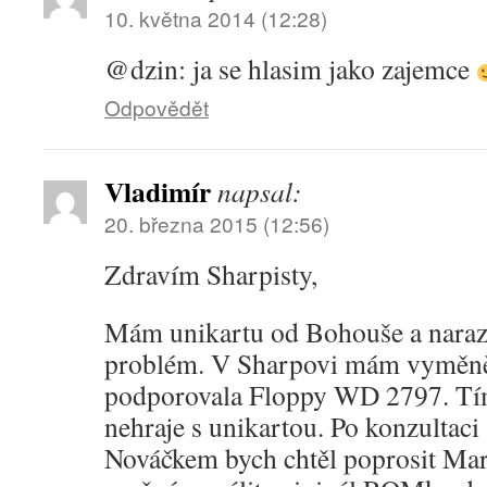
10. května 2014 (12:28)
@dzin: ja se hlasim jako zajemce
Odpovědět
Vladimír
napsal:
20. března 2015 (12:56)
Zdravím Sharpisty,
Mám unikartu od Bohouše a narazi
problém. V Sharpovi mám vyměn
podporovala Floppy WD 2797. Tí
nehraje s unikartou. Po konzultac
Nováčkem bych chtěl poprosit Mar