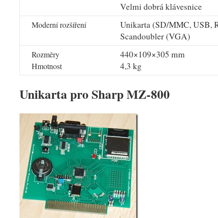
Velmi dobrá klávesnice
Unikarta (SD/MMC, USB, R
Moderní rozšíření
Scandoubler (VGA)
440×109×305 mm
Rozměry
4,3 kg
Hmotnost
Unikarta pro Sharp MZ-800