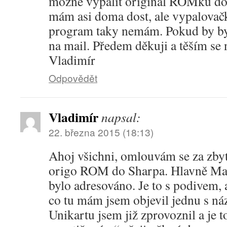
možné vypálit originál ROMku do
mám asi doma dost, ale vypalovačk
program taky nemám. Pokud by byl
na mail. Předem děkuji a těším se
Vladimír
Odpovědět
Vladimír
napsal:
22. března 2015 (18:13)
Ahoj všichni, omlouvám se za zby
origo ROM do Sharpa. Hlavně Mart
bylo adresováno. Je to s podivem, 
co tu mám jsem objevil jednu s n
Unikartu jsem již zprovoznil a je 