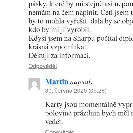
pásky, které by mi stejně asi nepo
nemám na čem naplnit. Četl jse
by to mohla vyřešit. dala by se ob
kdo by mi ji vyrobil.
Kdysi jsem na Sharpu počítal dipl
krásná vzpomínka.
Děkuji za informaci.
Odpovědět
Martin
napsal:
30. června 2020 (09:28)
Karty jsou momentálně vypro
polovině prázdnin bych měl 
vědět.
Odpovědět