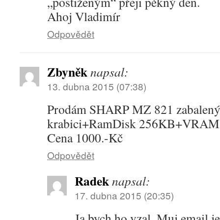
„postiženým“ přeji pěkný den.
Ahoj Vladimír
Odpovědět
Zbyněk
napsal:
13. dubna 2015 (07:38)
Prodám SHARP MZ 821 zabalený v
krabici+RamDisk 256KB+VRAM
Cena 1000.-Kč
Odpovědět
Radek
napsal:
17. dubna 2015 (20:35)
Ja bych ho vzal. Muj email je