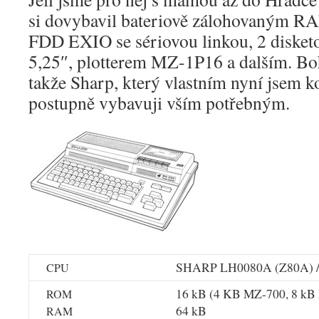
si dovybavil bateriově zálohovaným R
FDD EXIO se sériovou linkou, 2 diske
5,25″, plotterem MZ-1P16 a dalším. Bo
takže Sharp, který vlastním nyní jsem ko
postupně vybavuji vším potřebným.
SHARP LH0080A (Z80A) /
CPU
16 kB (4 KB MZ-700, 8 kB
ROM
64 kB
RAM