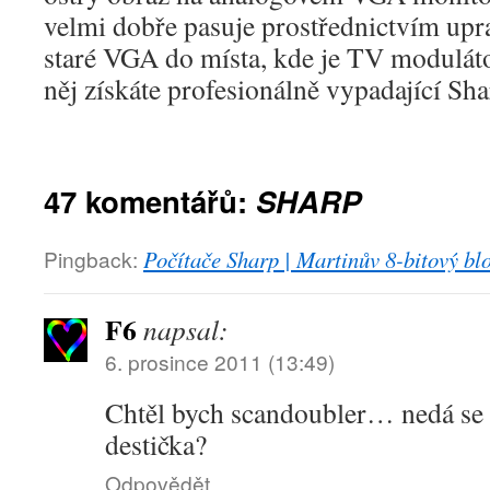
velmi dobře pasuje prostřednictvím upr
staré VGA do místa, kde je TV modulát
něj získáte profesionálně vypadající Sh
47 komentářů:
SHARP
Pingback:
Počítače Sharp | Martinův 8-bitový bl
F6
napsal:
6. prosince 2011 (13:49)
Chtěl bych scandoubler… nedá se 
destička?
Odpovědět