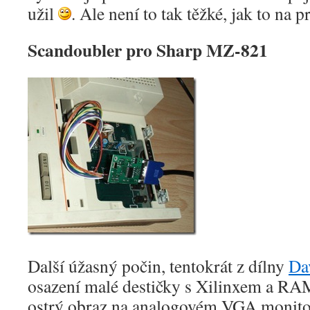
užil
. Ale není to tak těžké, jak to na 
Scandoubler pro Sharp MZ-821
Další úžasný počin, tentokrát z dílny
Da
osazení malé destičky s Xilinxem a RAM
ostrý obraz na analogovém VGA monito