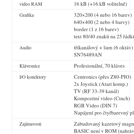
16 kB (+16 kB volitelně)
video RAM
320×200 (4 nebo 16 barev)
Grafika
640×400 (2 nebo 4 barvy)
border (1 z 16 barev)
text 80/40 znaků na 25 řádk
tříkanálový + šum (6 oktáv)
Audio
SN76489AN
Profesionální, 70 kláves
Klávesnice
Centronics (přes Z80-PIO)
I/O konektory
2x Joystick (Atari komp.)
TV (RF 33-39 kanál)
Kompozitní video (Cinch)
RGB Video (DIN 7)
Napájení pro čtyřbarevný p
Zabudovaný kazetový magn
Zajímavosti
BASIC není v ROM (nahrává