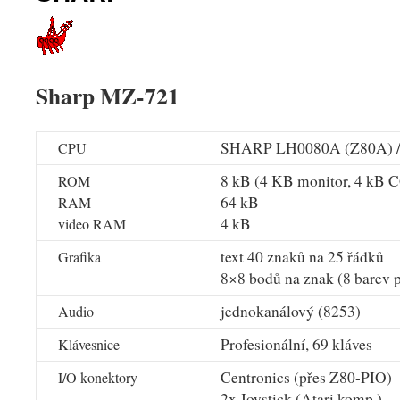
Sharp MZ-721
SHARP LH0080A (Z80A) /
CPU
8 kB (4 KB monitor, 4 kB 
ROM
64 kB
RAM
4 kB
video RAM
text 40 znaků na 25 řádků
Grafika
8×8 bodů na znak (8 barev p
jednokanálový (8253)
Audio
Profesionální, 69 kláves
Klávesnice
Centronics (přes Z80-PIO)
I/O konektory
2x Joystick (Atari komp.)