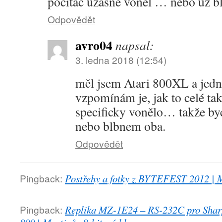
počítač úžasně voněl … nebo už 
Odpovědět
avro04
napsal:
3. ledna 2018 (12:54)
měl jsem Atari 800XL a jedna
vzpomínám je, jak to celé tak
specificky vonělo… takže byc
nebo blbnem oba.
Odpovědět
Pingback:
Postřehy a fotky z BYTEFEST 2012 | M
Pingback:
Replika MZ-1E24 – RS-232C pro Sha