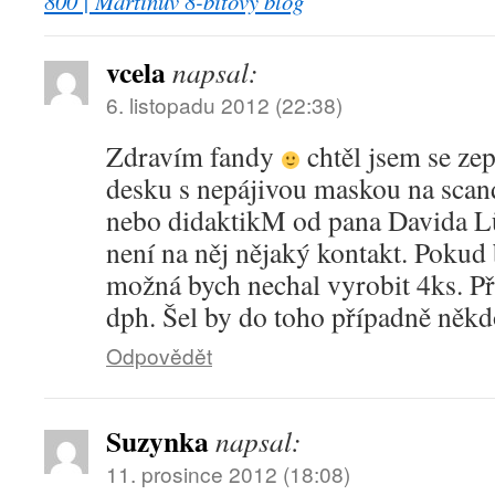
800 | Martinův 8-bitový blog
vcela
napsal:
6. listopadu 2012 (22:38)
Zdravím fandy
chtěl jsem se ze
desku s nepájivou maskou na sca
nebo didaktikM od pana Davida Lü
není na něj nějaký kontakt. Pokud
možná bych nechal vyrobit 4ks. Př
dph. Šel by do toho případně něk
Odpovědět
Suzynka
napsal:
11. prosince 2012 (18:08)