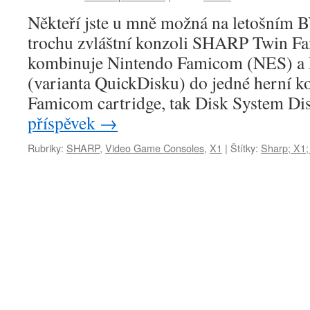
Někteří jste u mně možná na letošním
trochu zvláštní konzoli SHARP Twin Fa
kombinuje Nintendo Famicom (NES) a 
(varianta QuickDisku) do jedné herní k
Famicom cartridge, tak Disk System D
příspěvek
→
Rubriky:
SHARP
,
Video Game Consoles
,
X1
|
Štítky:
Sharp; X1