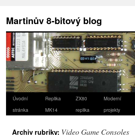
Přejít
k
Martinův 8-bitový blog
obsahu
webu
Úvodní
Replika
ZX80
Moderní
stránka
MK14
replika
projekty
Video Game Consoles
Archiv rubriky: