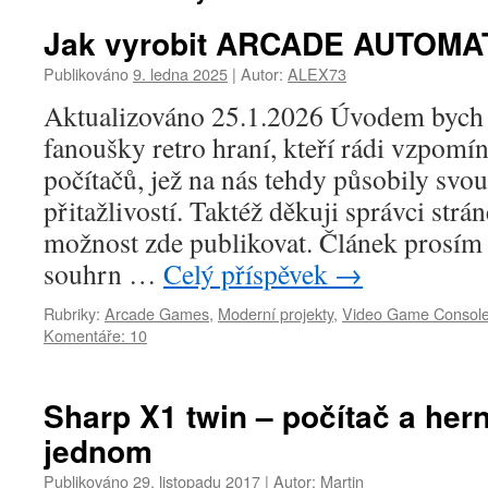
Jak vyrobit ARCADE AUTOMA
Publikováno
9. ledna 2025
|
Autor:
ALEX73
Aktualizováno 25.1.2026 Úvodem bych 
fanoušky retro hraní, kteří rádi vzpomín
počítačů, jež na nás tehdy působily sv
přitažlivostí. Taktéž děkuji správci str
možnost zde publikovat. Článek prosím 
souhrn …
Celý příspěvek
→
Rubriky:
Arcade Games
,
Moderní projekty
,
Video Game Consol
Komentáře: 10
Sharp X1 twin – počítač a hern
jednom
Publikováno
29. listopadu 2017
|
Autor:
Martin