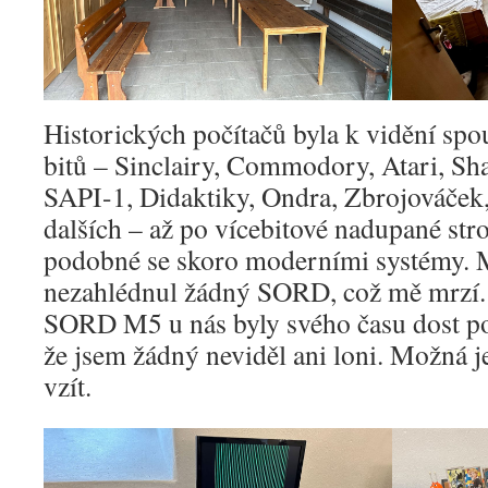
Historických počítačů byla k vidění spou
bitů – Sinclairy, Commodory, Atari, S
SAPI-1, Didaktiky, Ondra, Zbrojováček
dalších – až po vícebitové nadupané st
podobné se skoro moderními systémy. 
nezahlédnul žádný SORD, což mě mrzí.
SORD M5 u nás byly svého času dost po
že jsem žádný neviděl ani loni. Možná je
vzít.