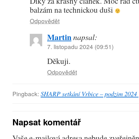
Díky za krásný článek. Moc rád čtu
balzám na technickou duši
Odpovědět
Martin
napsal:
7. listopadu 2024 (09:51)
Děkuji.
Odpovědět
Pingback:
SHARP setkání Vrbice – podzim 2024 |
Napsat komentář
Vaše e-mailová adresa nebude zveřejněn