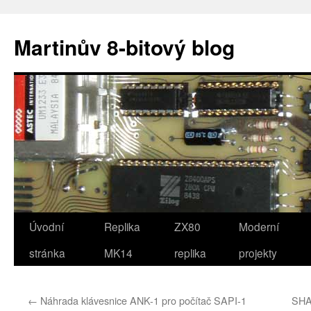
Přejít
k
Martinův 8-bitový blog
obsahu
webu
Úvodní
Replika
ZX80
Moderní
stránka
MK14
replika
projekty
←
Náhrada klávesnice ANK-1 pro počítač SAPI-1
SHA