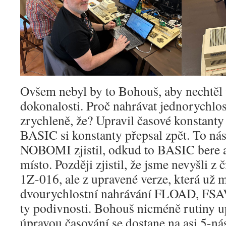
Ovšem nebyl by to Bohouš, aby nechtěl
dokonalosti. Proč nahrávat jednorychlo
zrychleně, že? Upravil časové konstant
BASIC si konstanty přepsal zpět. To nás
NOBOMI zjistil, odkud to BASIC bere a
místo. Později zjistil, že jsme nevyšli
1Z-016, ale z upravené verze, která už 
dvourychlostní nahrávání FLOAD, FS
ty podivnosti. Bohouš nicméně rutiny upra
úpravou časování se dostane na asi 5-ná