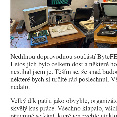
Nedílnou doprovodnou součástí ByteFE
Letos jich bylo celkem dost a některé ho
nestíhal jsem je. Těším se, že snad bud
některé bych si určitě rád poslechnul. V
nedalo.
Velký dík patří, jako obvykle, organizát
skvělý kus práce. Všechno klapalo, všic
příjemné setkání, které jen rychle utek