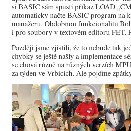
si BASIC sám spustí příkaz LOAD „CMT
automaticky načte BASIC program na kte
manažeru. Obdobnou funkcionalitu Bo
i pro soubory v textovém editoru FET. 
Později jsme zjistili, že to nebude tak j
chybky se ještě našly a implementace s
se chová různě na různých verzích MPU,
za týden ve Vrbicích. Ale pojďme zpát