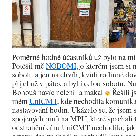
Poměrně hodně účastníků už bylo na místě
Potěšil mě
NOBOMI,
o kterém jsem si m
sobotu a jen na chvíli, kvůli rodinné do
přijel už v pátek a byl i celou sobotu. N
Bohouš navíc nelenil a makal
Řešili 
mém
UniCMT
, kde nechodila komunik
nastavování hodin. Ukázalo se, že jsem 
spojených pinů na MPU, které spáchali Č
odstranění cínu UniCMT nechodilo, jak