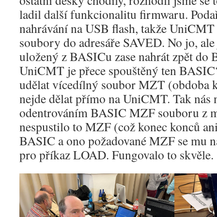
ostatní desky chodily, rozhodli jsme se
ladil další funkcionalitu firmwaru. Poda
nahrávání na USB flash, takže UniCMT
soubory do adresáře SAVED. No jo, ale
uložený z BASICu zase nahrát zpět do 
UniCMT je přece spouštěný ten BASIC?
udělat vícedílný soubor MZT (obdoba ka
nejde dělat přímo na UniCMT. Tak nás 
odentrováním BASIC MZF souboru z m
nespustilo to MZF (což konec konců ani 
BASIC a ono požadované MZF se mu na
pro příkaz LOAD. Fungovalo to skvěle.