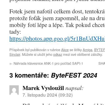
Fotek jsem nafotil celkem dost, tentokrát
protože foťák jsem zapomněl, ale na dru
mobily fotí lépe a lépe. Tak pokud chce
tady:
https://photos.app.goo.gl/5r1BnUdX
Příspěvek byl publikován v rubrice
Akce
se štítky
Amiga
,
BYTE
Sinclair
. Můžete si uložit jeho
odkaz
mezi své oblíbené záložky.
←
Náhrada klávesnice ANK-1 pro počítač SAPI-1
SHA
3 komentáře:
ByteFEST 2024
Marek Vysloužil
napsal:
7. listopadu 2024 (09:32)