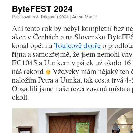
ByteFEST 2024
Publikováno
4. listopadu 2024
|
Autor:
Martin
Ani tento rok by nebyl kompletní bez nej
akce v Čechách a na Slovensku ByteFES
konal opět na
Toulcově dvoře
o prodlou
října a samozřejmě, že jsem nemohl chybě
EC1045 a Uunkem v pátek už okolo 16 h
náš rekord
Vždycky mám nějaký ten č
naložím Petra a Uunka, tak cesta trvá 4-
Obsadili jsme naše rezervovaná místa a 
okolí.