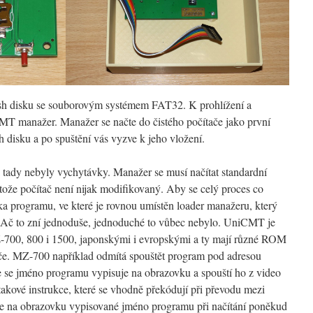
h disku se souborovým systémem FAT32. K prohlížení a
MT manažer. Manažer se načte do čistého počítače jako první
 disku a po spuštění vás vyzve k jeho vložení.
 tady nebyly vychytávky. Manažer se musí načítat standardní
tože počítač není nijak modifikovaný. Aby se celý proces co
ička programu, ve které je rovnou umístěn loader manažeru, který
. Ač to zní jednoduše, jednoduché to vůbec nebylo. UniCMT je
700, 800 i 1500, japonskými i evropskými a ty mají různé ROM
ěče. MZ-700 například odmítá spouštět program pod adresou
 se jméno programu vypisuje na obrazovku a spouští ho z video
akové instrukce, které se vhodně překódují při převodu mezi
na obrazovku vypisované jméno programu při načítání poněkud