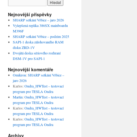
Nejnovější příspěvky
SHARP setkání Vrbice – jaro 2026
Vylepšená replika 386SX mainboardu
M396F
SHARP setkání Vrbice – podzim 2025
SAPI-1 deska zálohovaného RAM
disku ZRD-1V
Dvojitá deska sériového rozhraní
DSM-1V pro SAPI-1
Nejnovější komentáře
Omikron
:
SHARP setkání Vrbice –
jaro 2026
Karlos
:
Ondra_HWTest – testovací
program pro TESLA Ondra
Martin
:
Ondra_HWTest – testovací
program pro TESLA Ondra
Karlos
:
Ondra_HWTest – testovací
program pro TESLA Ondra
Karlos
:
Ondra_HWTest – testovací
program pro TESLA Ondra
Archivy