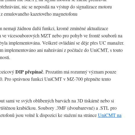
přehrávání, nic se neposílá na výstup do signalizace motoru
se z emulovaného kazetového magnetofonu
m nemají žádnou další funkci, kromě zmíněné aktualizace
tím ve vícesouborových MZT nebo pro pohyb ve frontě souborů na
nebyla implementována. Veškeré ovládání se děje přes UC manažer.
tím implementováno ani nahrávání z počítače do UniCMT, s touto
nosti.
DIP přepínač
pozicový
. Prozatím má rozumný význam pouze
00. Pro správnou funkci UniCMT v MZ-700 přepněte tento
ut sami ve svých oblíbených barvách na 3D tiskárně nebo si
tištěnou krabičkou. Soubory .3MF (dvoubarevné) a .STL pro
tofonů jsou volně k dispozici ke stažení na stránce
UniCMT na