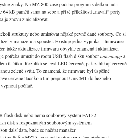
esmyslné znaky. Na MZ-800 zase počítač program s délkou nula
e 64 kB paměti sama na sebe a při té přiležitosti „navalí“ porty
a je znovu zinicializovat.
kékoli struktury nebo umisťovat nějaké pevně dané soubory. Co si
firmware
hlížet v manažeru a spouštět. Existuje jedna výjimka –
er, takže aktualizace firmwaru obvykle znamená i aktualizaci
 je potřeba umístit do rootu USB flash disku soubor
unicmt.app
a
ém tlačítku. Rozbliká se levá LED červeně, pak zablikají červeně
stanou zeleně svítit. To znamená, že firmware byl úspěšně
 pravé červené tlačítko a tím přepnout UniCMT do běžného
 vypnout počítač.
SB flash disk nebo nemá souborový systém FAT32
flash disk s rozpoznaným souborovým systémem
ejsou další data, bude se načítat manažer
data (multi file MZT), na signál motoru se začne přehrávat