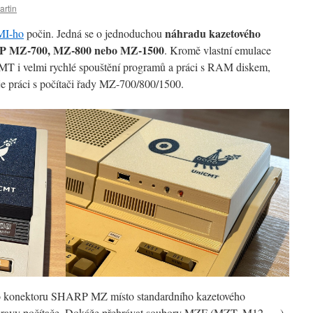
artin
náhradu kazetového
I-ho
počin. Jedná se o jednoduchou
RP MZ-700, MZ-800 nebo MZ-1500
. Kromě vlastní emulace
T i velmi rychlé spouštění programů a práci s RAM diskem,
je práci s počítači řady MZ-700/800/1500.
o konektoru SHARP MZ místo standardního kazetového
pravy počítače. Dokáže přehrávat soubory MZF (MZT, M12, …)