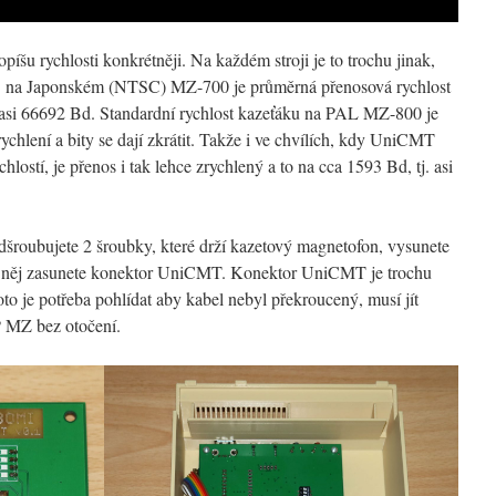
píšu rychlosti konkrétněji. Na každém stroji je to trochu jinak,
ř. na Japonském (NTSC) MZ-700 je průměrná přenosová rychlost
 asi 66692 Bd. Standardní rychlost kazeťáku na PAL MZ-800 je
zrychlení a bity se dají zkrátit. Takže i ve chvílích, kdy UniCMT
lostí, je přenos i tak lehce zrychlený a to na cca 1593 Bd, tj. asi
odšroubujete 2 šroubky, které drží kazetový magnetofon, vysunete
o něj zasunete konektor UniCMT. Konektor UniCMT je trochu
oto je potřeba pohlídat aby kabel nebyl překroucený, musí jít
MZ bez otočení.