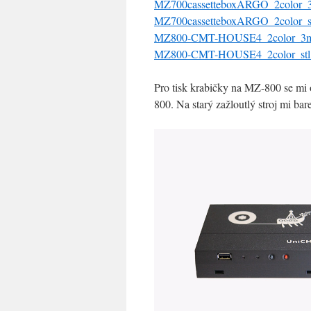
MZ700cassetteboxARGO_2color_3
MZ700cassetteboxARGO_2color_st
MZ800-CMT-HOUSE4_2color_3mf
MZ800-CMT-HOUSE4_2color_stl.
Pro tisk krabičky na MZ-800 se m
800. Na starý zažloutlý stroj mi b