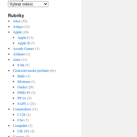
Archivy
Rubriky
Akce
(52)
Amiga
(12)
Apple
(10)
Apple I
(3)
Apple II
(7)
Arcade Games
(1)
Arduino
(1)
Atari
(11)
8-bit
(5)
Československé počítače
(61)
Maťo
(3)
Mistrum
(1)
Ondra
(29)
PMD 85
(2)
PP 01
(5)
SAPI-1
(21)
Commodore
(11)
C128
(2)
C64
(7)
Compukit
(2)
UK 101
(2)
Cosmac
(5)