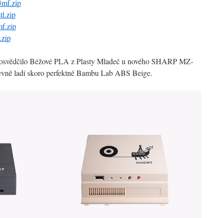
mf.zip
l.zip
.zip
zip
i osvědčilo Béžové PLA z Plasty Mladeč u nového SHARP MZ-
arevně ladí skoro perfektně Bambu Lab ABS Beige.