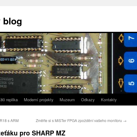
 blog
80 replika
Moderní projekty
Muzeum
Odkazy
Kontakty
1R18 s ARM
Změřte si s MiSTer FPGA zpoždění vašeho monitoru
→
zeťáku pro SHARP MZ