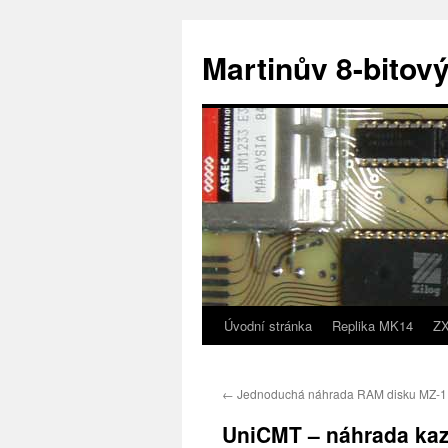
Přejít
k
Martinův 8-bitový
obsahu
webu
Úvodní stránka
Replika MK14
ZX
←
Jednoduchá náhrada RAM disku MZ-
UniCMT – náhrada ka