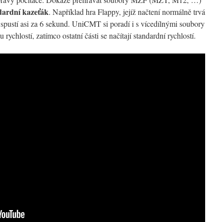
ndardní kazeťák
. Například hra Flappy, jejíž načtení normálně trvá
pustí asi za 6 sekund. UniCMT si poradí i s vícedílnými soubory
rychlostí, zatímco ostatní části se načítají standardní rychlostí.