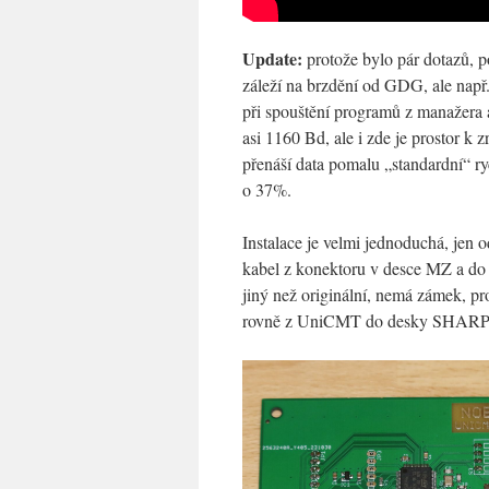
Update:
protože bylo pár dotazů, po
záleží na brzdění od GDG, ale nap
při spouštění programů z manažera
asi 1160 Bd, ale i zde je prostor k 
přenáší data pomalu „standardní“ rych
o 37%.
Instalace je velmi jednoduchá, jen 
kabel z konektoru v desce MZ a d
jiný než originální, nemá zámek, pr
rovně z UniCMT do desky SHARP 