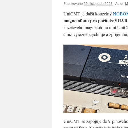
Publikováno
29. listopadu 2023
|
Autor:
M
UniCMT je další kouzelný
NOBOM
magnetofonu pro počítače SHA
kazetového magnetofonu umí UniCM
čímž výrazně zrychluje a zpříjemňu
UniCMT se zapojuje do 9-pinovéh
magnetofonu. Nevyžaduje žádné ú