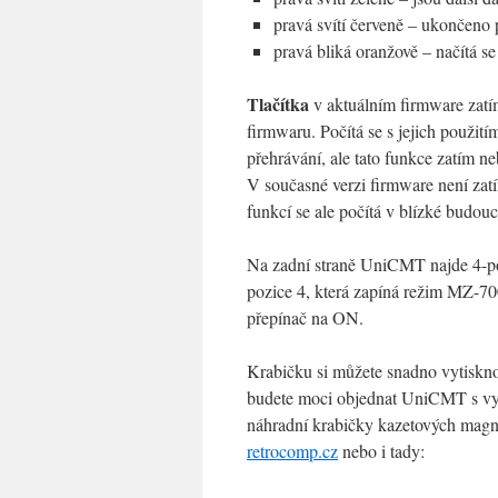
pravá svítí červeně – ukončeno 
pravá bliká oranžově – načítá 
Tlačítka
v aktuálním firmware zatí
firmwaru. Počítá se s jejich použi
přehrávání, ale tato funkce zatím 
V současné verzi firmware není za
funkcí se ale počítá v blízké budouc
Na zadní straně UniCMT najde 4-
pozice 4, která zapíná režim MZ-7
přepínač na ON.
Krabičku si můžete snadno vytiskno
budete moci objednat UniCMT s vy
náhradní krabičky kazetových magne
retrocomp.cz
nebo i tady: