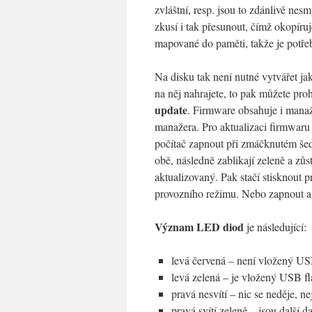
zvláštní, resp. jsou to zdánlivě n
zkusí i tak přesunout, čímž okopíruj
mapované do paměti, takže je potřeb
Na disku tak není nutné vytvářet ja
na něj nahrajete, to pak můžete pro
update
. Firmware obsahuje i manaž
manažera. Pro aktualizaci firmwaru
počítač zapnout při zmáčknutém šed
obě, následně zablikají zeleně a zů
aktualizovaný. Pak stačí stisknout
provozního režimu. Nebo zapnout a
Význam LED diod
je následující:
levá červená – není vložený U
levá zelená – je vložený USB 
pravá nesvítí – nic se neděje, n
pravá svítí zeleně – jsou další 