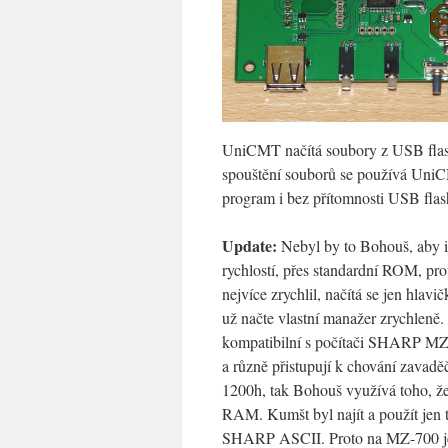
UniCMT načítá soubory z USB flas
spouštění souborů se používá UniC
program i bez přítomnosti USB flash
Update:
Nebyl by to Bohouš, aby i
rychlostí, přes standardní ROM, pro
nejvíce zrychlil, načítá se jen hlav
už načte vlastní manažer zrychleně
kompatibilní s počítači SHARP MZ-
a různě přistupují k chování zavad
1200h, tak Bohouš využívá toho, že
RAM. Kumšt byl najít a použít jen t
SHARP ASCII. Proto na MZ-700 je 