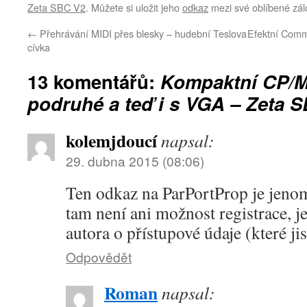
Zeta SBC V2
. Můžete si uložit jeho
odkaz
mezi své oblíbené zál
←
Přehrávání MIDI přes blesky – hudební Teslova
Efektní Commo
cívka
13 komentářů:
Kompaktní CP/M
podruhé a teď i s VGA – Zeta 
kolemjdoucí
napsal:
29. dubna 2015 (08:06)
Ten odkaz na ParPortProp je jenom
tam není ani možnost registrace, 
autora o přístupové údaje (které ji
Odpovědět
Roman
napsal: