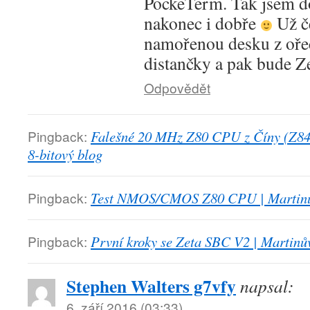
PockeTerm. Tak jsem do
nakonec i dobře
Už č
namořenou desku z oře
distančky a pak bude Zet
Odpovědět
Pingback:
Falešné 20 MHz Z80 CPU z Číny (Z84
8-bitový blog
Pingback:
Test NMOS/CMOS Z80 CPU | Martinův
Pingback:
První kroky se Zeta SBC V2 | Martinův
Stephen Walters g7vfy
napsal:
6. září 2016 (03:33)