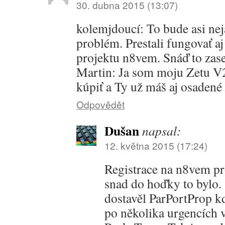
30. dubna 2015 (13:07)
kolemjdoucí: To bude asi ne
problém. Prestali fungovať aj
projektu n8vem. Snáď to zase
Martin: Ja som moju Zetu V2 
kúpiť a Ty už máš aj osadené
Odpovědět
Dušan
napsal:
12. května 2015 (17:24)
Registrace na n8vem p
snad do hoďky to bylo.
dostavěl ParPortProp k
po několika urgencích 