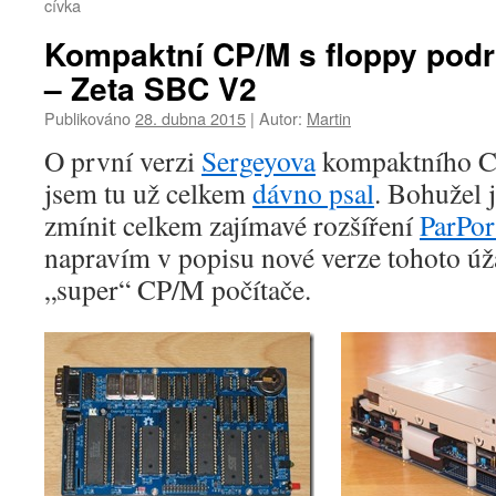
cívka
Kompaktní CP/M s floppy podr
– Zeta SBC V2
Publikováno
28. dubna 2015
|
Autor:
Martin
O první verzi
Sergeyova
kompaktního C
jsem tu už celkem
dávno psal
. Bohužel 
zmínit celkem zajímavé rozšíření
ParPor
napravím v popisu nové verze tohoto ú
„super“ CP/M počítače.