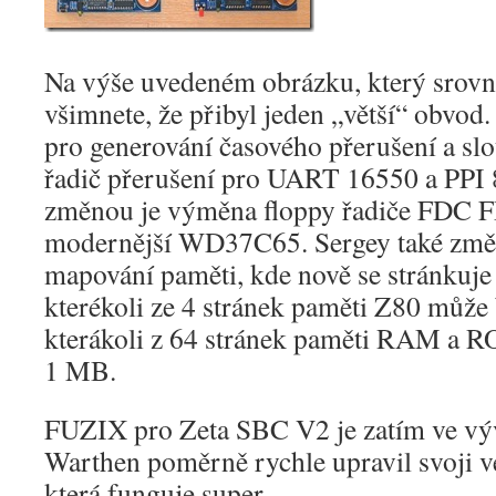
Na výše uvedeném obrázku, který srovná
všimnete, že přibyl jeden „větší“ obvod
pro generování časového přerušení a slo
řadič přerušení pro UART 16550 a PPI
změnou je výměna floppy řadiče FDC 
modernější WD37C65. Sergey také změ
mapování paměti, kde nově se stránkuje
kterékoli ze 4 stránek paměti Z80 můž
kterákoli z 64 stránek paměti RAM a RO
1 MB.
FUZIX pro Zeta SBC V2 je zatím ve výv
Warthen poměrně rychle upravil svoji
která funguje super.