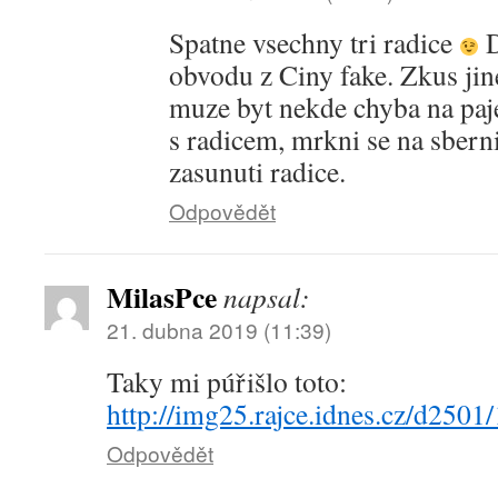
Spatne vsechny tri radice
D
obvodu z Ciny fake. Zkus jin
muze byt nekde chyba na pajen
s radicem, mrkni se na sberni
zasunuti radice.
Odpovědět
MilasPce
napsal:
21. dubna 2019 (11:39)
Taky mi púřišlo toto:
http://img25.rajce.idnes.cz/d2
Odpovědět