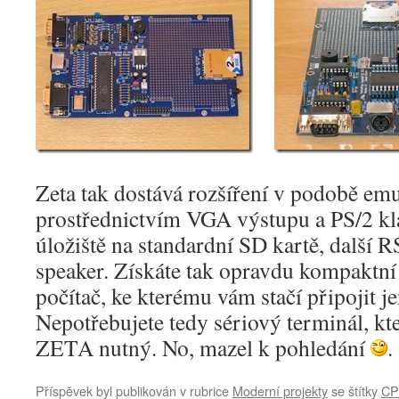
Zeta tak dostává rozšíření v podobě em
prostřednictvím VGA výstupu a PS/2 kl
úložiště na standardní SD kartě, další R
speaker. Získáte tak opravdu kompaktn
počítač, ke kterému vám stačí připojit j
Nepotřebujete tedy sériový terminál, kt
ZETA nutný. No, mazel k pohledání
.
Příspěvek byl publikován v rubrice
Moderní projekty
se štítky
CP