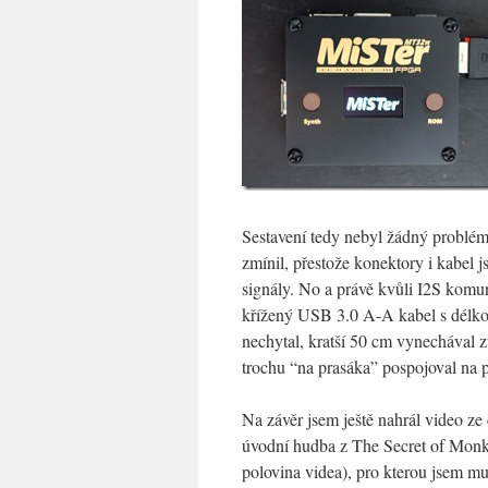
Sestavení tedy nebyl žádný problém
zmínil, přestože konektory i kabel 
signály. No a právě kvůli I2S komun
křížený USB 3.0 A-A kabel s délko
nechytal, kratší 50 cm vynechával z
trochu “na prasáka” pospojoval na p
Na závěr jsem ještě nahrál video ze
úvodní hudba z The Secret of Monke
polovina videa), pro kterou jsem mu