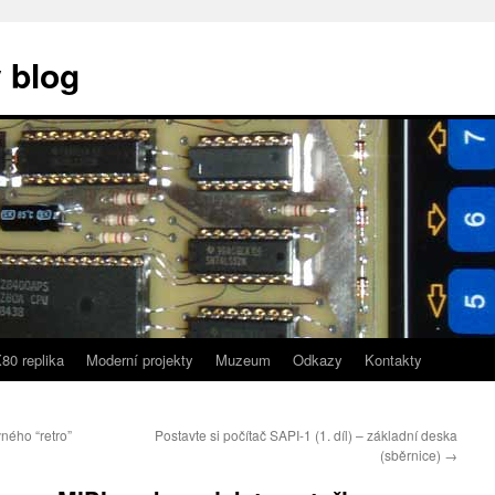
 blog
80 replika
Moderní projekty
Muzeum
Odkazy
Kontakty
ného “retro”
Postavte si počítač SAPI-1 (1. díl) – základní deska
(sběrnice)
→