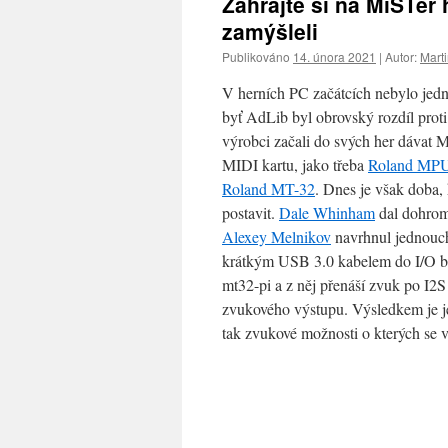
Zahrajte si na MiSTer 
zamýšleli
Publikováno
14. února 2021
|
Autor:
Mart
V herních PC začátcích nebylo jedn
byť AdLib byl obrovský rozdíl proti
výrobci začali do svých her dávat M
MIDI kartu, jako třeba
Roland MP
Roland MT-32
. Dnes je však doba,
postavit.
Dale Whinham
dal dohrom
Alexey Melnikov
navrhnul jednouc
krátkým USB 3.0 kabelem do I/O bo
mt32-pi a z něj přenáší zvuk po I2S
zvukového výstupu. Výsledkem je je
tak zvukové možnosti o kterých se v