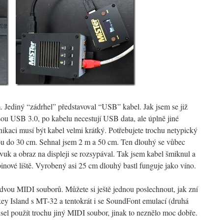
. Jediný “zádrhel” představoval “USB” kabel. Jak jsem se již
jsou USB 3.0, po kabelu necestují USB data, ale úplně jiné
ikaci musí být kabel velmi krátký. Potřebujete trochu netypický
u do 30 cm. Sehnal jsem 2 m a 50 cm. Ten dlouhý se vůbec
vuk a obraz na displeji se rozsypával. Tak jsem kabel šmiknul a
inové liště. Vyrobený asi 25 cm dlouhý bastl funguje jako víno.
 dvou MIDI souborů. Můžete si ještě jednou poslechnout, jak zní
y Island s MT-32 a tentokrát i se SoundFont emulací (druhá
sel použít trochu jiný MIDI soubor, jinak to neznělo moc dobře.