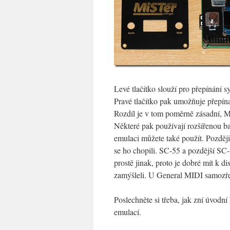
Levé tlačítko slouží pro přepínání
Pravé tlačítko pak umožňuje přepí
Rozdíl je v tom poměrně zásadní, M
Některé pak používají rozšířenou 
emulaci můžete také použít. Pozděj
se ho chopili. SC-55 a pozdější SC
prostě jinak, proto je dobré mít k di
zamýšleli. U General MIDI samozřej
Poslechněte si třeba, jak zní úvod
emulací.