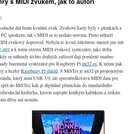
hry s MIDI zvukem, jak to autoři
in
oduché dát hrám kvalitní zvuk. Zvukové karty byly v plenkách a
 PC speakeru, tak s MIDI se to nedalo srovnat. Proto někteří
IDI zvukový doprovod. Nebyla to levná záležitost, museli jste mít
U-401
a k tomu externí MIDI zvukový syntezátor, jako třeba
 kdy se náhrady těchto drahých zařízení dají poměrně snadno
ady baremetal syntezátor pro Raspberry Pi
mt32-pi
. K němu pak
hý a hezký
Raspberry Pi shield
. S MiSTer je mt32-pi propojeným
ardu, který není USB 3.0, ale zprostředkovává MIDI data pro
 zpět do MiSTer, kde je digitálně přimíchán do standardního
dnoduchá krabička, kterou zapojíte krátkým kablíkem a získáte
ám dříve ani nesnilo.