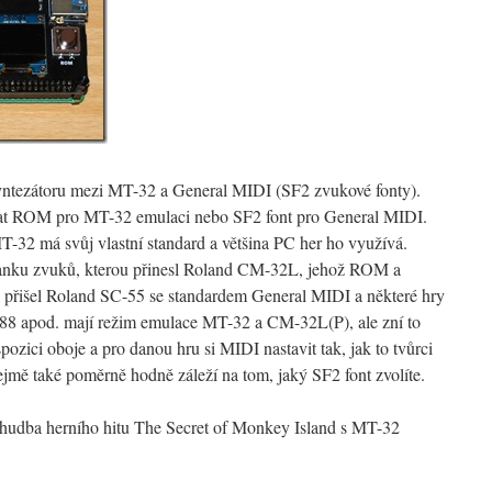
 syntezátoru mezi MT-32 a General MIDI (SF2 zvukové fonty).
nat ROM pro MT-32 emulaci nebo SF2 font pro General MIDI.
T-32 má svůj vlastní standard a většina PC her ho využívá.
banku zvuků, kterou přinesl Roland CM-32L, jehož ROM a
i přišel Roland SC-55 se standardem General MIDI a některé hry
-88 apod. mají režim emulace MT-32 a CM-32L(P), ale zní to
spozici oboje a pro danou hru si MIDI nastavit tak, jak to tvůrci
mě také poměrně hodně záleží na tom, jaký SF2 font zvolíte.
ní hudba herního hitu The Secret of Monkey Island s MT-32