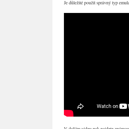
Je důležité použít správný typ emul
V dalším videu pak najdete známo