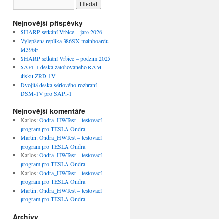
Nejnovější příspěvky
SHARP setkání Vrbice – jaro 2026
Vylepšená replika 386SX mainboardu
M396F
SHARP setkání Vrbice – podzim 2025
SAPI-1 deska zálohovaného RAM
disku ZRD-1V
Dvojitá deska sériového rozhraní
DSM-1V pro SAPI-1
Nejnovější komentáře
Karlos
:
Ondra_HWTest – testovací
program pro TESLA Ondra
Martin
:
Ondra_HWTest – testovací
program pro TESLA Ondra
Karlos
:
Ondra_HWTest – testovací
program pro TESLA Ondra
Karlos
:
Ondra_HWTest – testovací
program pro TESLA Ondra
Martin
:
Ondra_HWTest – testovací
program pro TESLA Ondra
Archivy