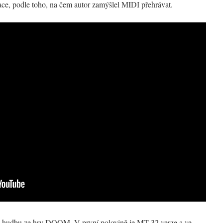
ace, podle toho, na čem autor zamýšlel MIDI přehrávat.
u hudbu ze hry DOOM. V první polovině je MT-32 verze a ve