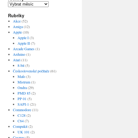
Archivy
Rubriky
Akce
(52)
Amiga
(12)
Apple
(10)
Apple I
(3)
Apple II
(7)
Arcade Games
(1)
Arduino
(1)
Atari
(11)
8-bit
(5)
Československé počítače
(61)
Maťo
(3)
Mistrum
(1)
Ondra
(29)
PMD 85
(2)
PP 01
(5)
SAPI-1
(21)
Commodore
(11)
C128
(2)
C64
(7)
Compukit
(2)
UK 101
(2)
Cosmac
(5)