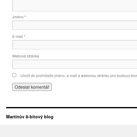
Jméno
*
E-mail
*
Webová stránka
Uložit do prohlížeče jméno, e-mail a webovou stránku pro budoucí ko
Martinův 8-bitový blog