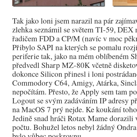
Tak jako loni jsem narazil na pár zajím
zlehka seznámil se světem TI-59, DEX
řadičem FDD a CP/M (navíc v moc pěk
Přibylo SAPI na kterých se pomalu rozjí
periferie tak, jako na mém oblíbeném 
předvedl Sharp MZ-80K včetně disketo
dokonce Silicon přinesl i loni postráda
Commodory C64, Amigy, Atárka, Sinclai
nepočítám. Přesto, že Apply sem tam p
Logout se svým zadáváním IP adresy př
na MacOS 7 prý nejde. Ke koukání toho
Jedině snad hráči Rotax Mame dorazili
počtu. Bohužel letos nebyl žádný Ondra
bylo vůbec poskrovnu.