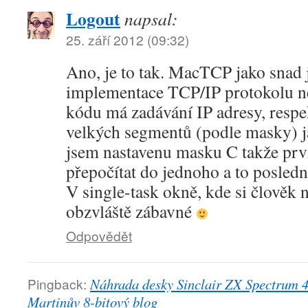
Logout
napsal:
25. září 2012 (09:32)
Ano, je to tak. MacTCP jako snad 
implementace TCP/IP protokolu n
kódu má zadávání IP adresy, respek
velkých segmentů (podle masky) j
jsem nastavenu masku C takže první
přepočítat do jednoho a to posledn
V single-task okně, kde si člověk n
obzvláště zábavné
Odpovědět
Pingback:
Náhrada desky Sinclair ZX Spectrum 48
Martinův 8-bitový blog