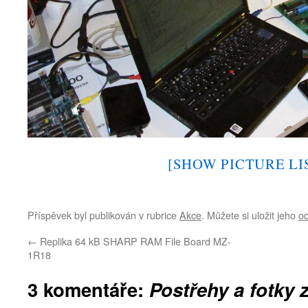
[SHOW PICTURE LI
Příspěvek byl publikován v rubrice
Akce
. Můžete si uložit jeho
o
←
Replika 64 kB SHARP RAM File Board MZ-
1R18
3 komentáře:
Postřehy a fotky