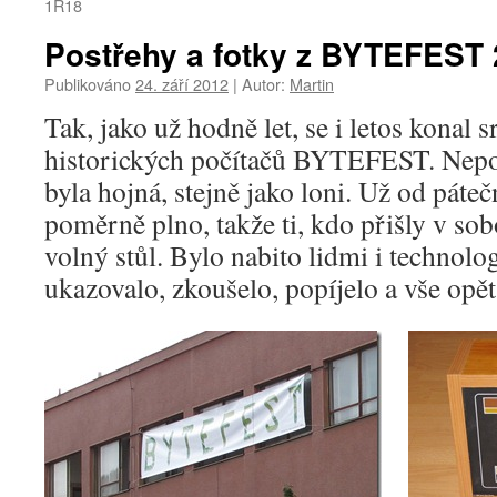
1R18
Postřehy a fotky z BYTEFEST
Publikováno
24. září 2012
|
Autor:
Martin
Tak, jako už hodně let, se i letos konal 
historických počítačů BYTEFEST. Nepočí
byla hojná, stejně jako loni. Už od páte
poměrně plno, takže ti, kdo přišly v sob
volný stůl. Bylo nabito lidmi i technolo
ukazovalo, zkoušelo, popíjelo a vše opět