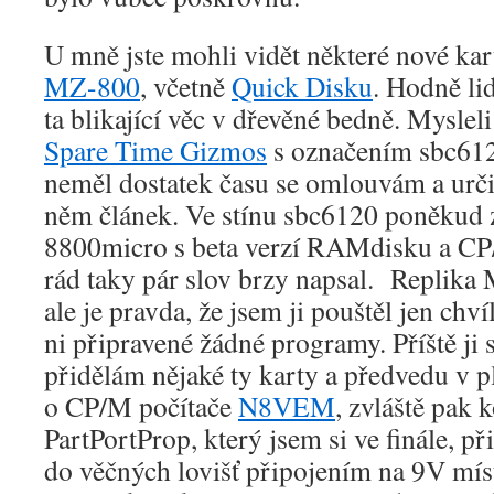
U mně jste mohli vidět některé nové kar
MZ-800
, včetně
Quick Disku
. Hodně lid
ta blikající věc v dřevěné bedně. Myslel
Spare Time Gizmos
s označením sbc612
neměl dostatek času se omlouvám a určit
něm článek. Ve stínu sbc6120 poněkud z
8800micro s beta verzí RAMdisku a CP
rád taky pár slov brzy napsal. Replika 
ale je pravda, že jsem ji pouštěl jen ch
ni připravené žádné programy. Příště ji 
přidělám nějaké ty karty a předvedu v p
o CP/M počítače
N8VEM
, zvláště pak
PartPortProp, který jsem si ve finále, př
do věčných lovišť připojením na 9V mí