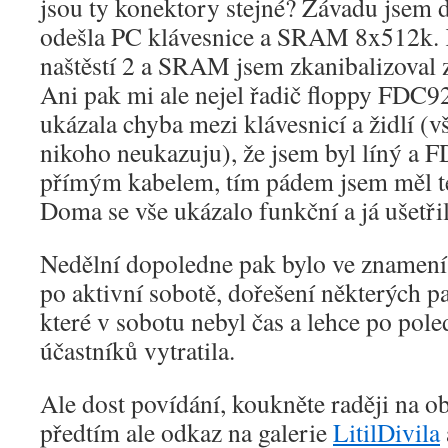
jsou ty konektory stejné? Závadu jsem d
odešla PC klávesnice a SRAM 8x512k. 
naštěstí 2 a SRAM jsem zkanibalizova
Ani pak mi ale nejel řadič floppy FDC92
ukázala chyba mezi klávesnicí a židlí (vš
nikoho neukazuju), že jsem byl líný a 
přímým kabelem, tím pádem jsem měl tes
Doma se vše ukázalo funkční a já ušetřil
Nedělní dopoledne pak bylo ve znamení
po aktivní sobotě, dořešení některých p
které v sobotu nebyl čas a lehce po pole
účastníků vytratila.
Ale dost povídání, koukněte raději na ob
předtím ale odkaz na galerie
LitilDivila