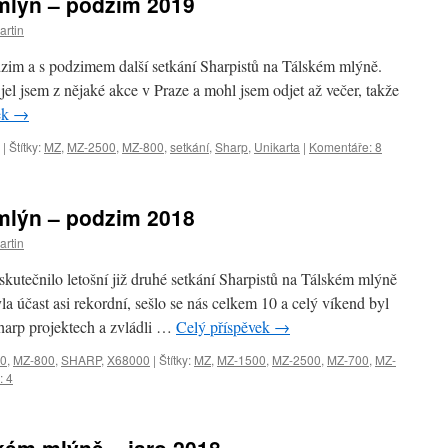
 mlýn – podzim 2019
artin
odzim a s podzimem další setkání Sharpistů na Tálském mlýně.
jel jsem z nějaké akce v Praze a mohl jsem odjet až večer, takže
ek
→
|
Štítky:
MZ
,
MZ-2500
,
MZ-800
,
setkání
,
Sharp
,
Unikarta
|
Komentáře: 8
 mlýn – podzim 2018
artin
kutečnilo letošní již druhé setkání Sharpistů na Tálském mlýně
a účast asi rekordní, sešlo se nás celkem 10 a celý víkend byl
Sharp projektech a zvládli …
Celý příspěvek
→
0
,
MZ-800
,
SHARP
,
X68000
|
Štítky:
MZ
,
MZ-1500
,
MZ-2500
,
MZ-700
,
MZ-
: 4