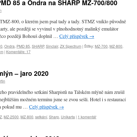
PMD 85 a Ondra na SHARP MZ-700/800
n
 STMZ-800, o kterém jsem psal tady a tady. STMZ vniklo původně
arty, ale později se vyvinul v plnohodnotný malinký emulátor
co později Bohouš doplnil …
Celý příspěvek
→
00
,
Ondra
,
PMD 85
,
SHARP
,
Sinclair
,
ZX Spectrum
|
Štítky:
MZ-700
,
MZ-800
,
um
|
Komentáře: 17
mlýn – jaro 2020
tin
eho pravidelného setkání Sharpistů na Tálském mlýně nám zrušil
nejbližším možném termínu jsme se zvou sešli. Hotel i s restaurací
l a pokud mu …
Celý příspěvek
→
Z
,
MZ-2500
,
MZ-800
,
setkání
,
Sharp
,
Unikarta
|
1 komentář