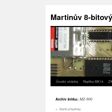
Přejít
k
Martinův 8-bitový
obsahu
webu
Úvodní stránka
Replika MK14
ZX
MZ-800
Archiv štítku:
←
Starší příspěvky