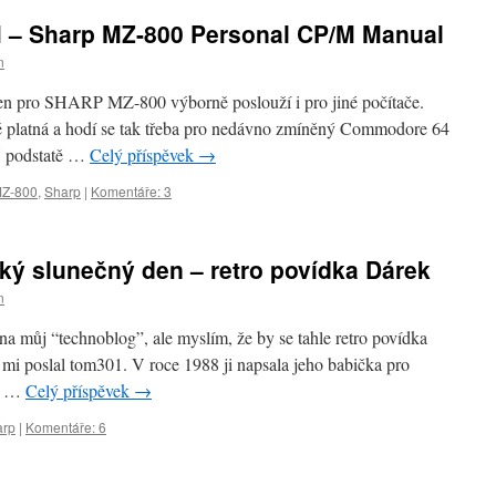
 – Sharp MZ-800 Personal CP/M Manual
n
čen pro SHARP MZ-800 výborně poslouží i pro jiné počítače.
ě platná a hodí se tak třeba pro nedávno zmíněný Commodore 64
V podstatě …
Celý příspěvek
→
Z-800
,
Sharp
|
Komentáře: 3
zký slunečný den – retro povídka Dárek
n
a můj “technoblog”, ale myslím, že by se tahle retro povídka
u mi poslal tom301. V roce 1988 ji napsala jeho babička pro
ím …
Celý příspěvek
→
arp
|
Komentáře: 6