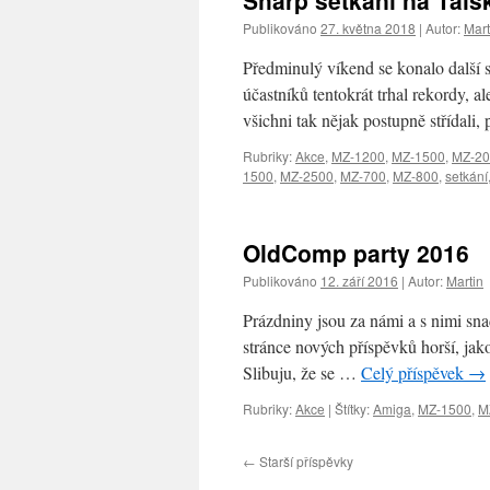
Sharp setkání na Táls
Publikováno
27. května 2018
|
Autor:
Mart
Předminulý víkend se konalo další s
účastníků tentokrát trhal rekordy, al
všichni tak nějak postupně střídali,
Rubriky:
Akce
,
MZ-1200
,
MZ-1500
,
MZ-20
1500
,
MZ-2500
,
MZ-700
,
MZ-800
,
setkání
OldComp party 2016
Publikováno
12. září 2016
|
Autor:
Martin
Prázdniny jsou za námi a s nimi sn
stránce nových příspěvků horší, jako
Slibuju, že se …
Celý příspěvek
→
Rubriky:
Akce
|
Štítky:
Amiga
,
MZ-1500
,
M
←
Starší příspěvky