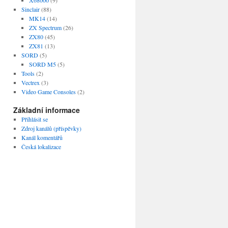
Sinclair
(88)
MK14
(14)
ZX Spectrum
(26)
ZX80
(45)
ZX81
(13)
SORD
(5)
SORD M5
(5)
Tools
(2)
Vectrex
(3)
Video Game Consoles
(2)
Základní informace
Přihlásit se
Zdroj kanálů (příspěvky)
Kanál komentářů
Česká lokalizace