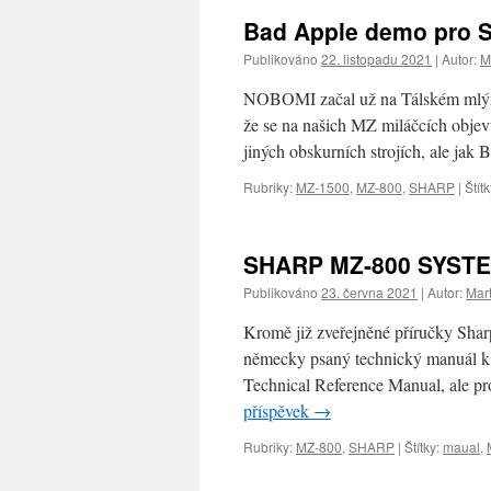
Bad Apple demo pro 
Publikováno
22. listopadu 2021
|
Autor:
M
NOBOMI začal už na Tálském mlýn
že se na našich MZ miláčcích objev
jiných obskurních strojích, ale ja
Rubriky:
MZ-1500
,
MZ-800
,
SHARP
|
Štítk
SHARP MZ-800 SYS
Publikováno
23. června 2021
|
Autor:
Mart
Kromě již zveřejněné příručky Sh
německy psaný technický manuál k
Technical Reference Manual, ale pr
příspěvek
→
Rubriky:
MZ-800
,
SHARP
|
Štítky:
maual
,