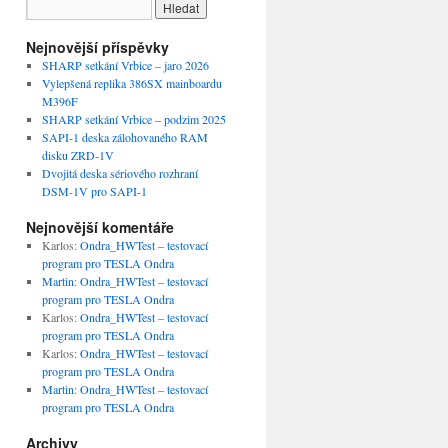
Nejnovější příspěvky
SHARP setkání Vrbice – jaro 2026
Vylepšená replika 386SX mainboardu
M396F
SHARP setkání Vrbice – podzim 2025
SAPI-1 deska zálohovaného RAM
disku ZRD-1V
Dvojitá deska sériového rozhraní
DSM-1V pro SAPI-1
Nejnovější komentáře
Karlos
:
Ondra_HWTest – testovací
program pro TESLA Ondra
Martin
:
Ondra_HWTest – testovací
program pro TESLA Ondra
Karlos
:
Ondra_HWTest – testovací
program pro TESLA Ondra
Karlos
:
Ondra_HWTest – testovací
program pro TESLA Ondra
Martin
:
Ondra_HWTest – testovací
program pro TESLA Ondra
Archivy