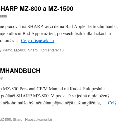
SHARP MZ-800 a MZ-1500
artin
ě pracovat na SHARP verzi dema Bad Apple. Je trochu hanba,
uje kultovní Bad Apple až teď, po všech těch kalkulačkách a
k Bohouš s …
Celý příspěvek
→
y:
demo
,
MZ-800
,
Sharp
|
Komentáře: 10
TEMHANDBUCH
in
arp MZ-800 Personal CP/M Manual mi Radek Suk poslal i
 počítači SHARP MZ-800. V podstatě se jedná o přeložený
o někoho může být němčina přijatelnější než angličtina, …
Celý
MZ-800
,
Sharp
|
Napsat komentář