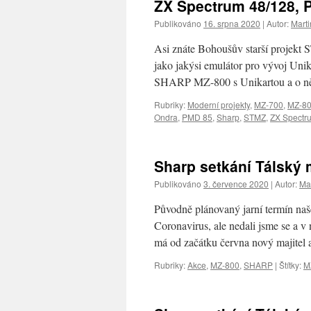
ZX Spectrum 48/128, 
Publikováno
16. srpna 2020
|
Autor:
Marti
Asi znáte Bohoušův starší projekt
jako jakýsi emulátor pro vývoj Unik
SHARP MZ-800 s Unikartou a o ně
Rubriky:
Moderní projekty
,
MZ-700
,
MZ-8
Ondra
,
PMD 85
,
Sharp
,
STMZ
,
ZX Spectr
Sharp setkání Tálský 
Publikováno
3. července 2020
|
Autor:
Mar
Původně plánovaný jarní termín naš
Coronavirus, ale nedali jsme se a v 
má od začátku června nový majite
Rubriky:
Akce
,
MZ-800
,
SHARP
|
Štítky:
M