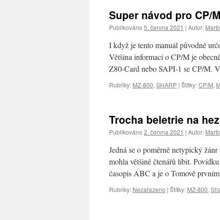
Super návod pro CP/M
Publikováno
5. června 2021
|
Autor:
Marti
I když je tento manuál původně ur
Většina informací o CP/M je obecn
Z80-Card nebo SAPI-1 se CP/M. 
Rubriky:
MZ-800
,
SHARP
|
Štítky:
CP/M
,
M
Trocha beletrie na he
Publikováno
2. června 2021
|
Autor:
Marti
Jedná se o poměrně netypický žánr n
mohla většině čtenářů líbit. Povídk
časopis ABC a je o Tomově prvn
Rubriky:
Nezařazeno
|
Štítky:
MZ-800
,
Sh