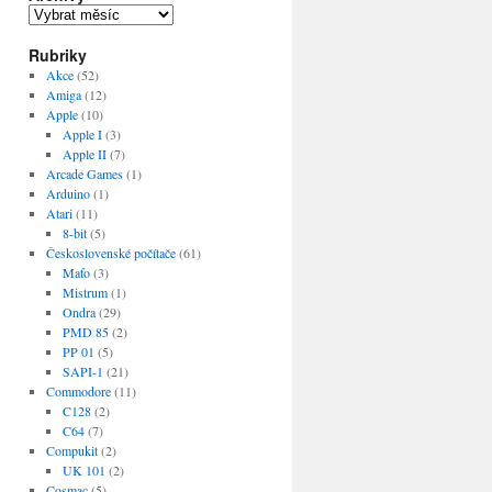
Archivy
Rubriky
Akce
(52)
Amiga
(12)
Apple
(10)
Apple I
(3)
Apple II
(7)
Arcade Games
(1)
Arduino
(1)
Atari
(11)
8-bit
(5)
Československé počítače
(61)
Maťo
(3)
Mistrum
(1)
Ondra
(29)
PMD 85
(2)
PP 01
(5)
SAPI-1
(21)
Commodore
(11)
C128
(2)
C64
(7)
Compukit
(2)
UK 101
(2)
Cosmac
(5)