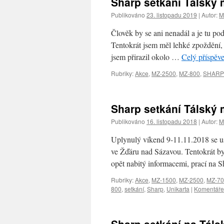
Sharp setkání Tálský
Publikováno
23. listopadu 2019
|
Autor:
M
Člověk by se ani nenadál a je tu p
Tentokrát jsem měl lehké zpoždění, 
jsem přirazil okolo …
Celý příspěv
Rubriky:
Akce
,
MZ-2500
,
MZ-800
,
SHARP
Sharp setkání Tálský
Publikováno
16. listopadu 2018
|
Autor:
M
Uplynulý víkend 9-11.11.2018 se us
ve Žďáru nad Sázavou. Tentokrát byl
opět nabitý informacemi, prací na 
Rubriky:
Akce
,
MZ-1500
,
MZ-2500
,
MZ-70
800
,
setkání
,
Sharp
,
Unikarta
|
Komentáře