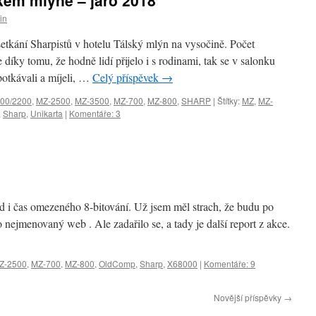
kém mlýně – jaro 2018
in
etkání Sharpistů v hotelu Tálský mlýn na vysočině. Počet
e díky tomu, že hodně lidí přijelo i s rodinami, tak se v salonku
 potkávali a míjeli, …
Celý příspěvek
→
00/2200
,
MZ-2500
,
MZ-3500
,
MZ-700
,
MZ-800
,
SHARP
|
Štítky:
MZ
,
MZ-
,
Sharp
,
Unikarta
|
Komentáře: 3
ad i čas omezeného 8-bitování. Už jsem měl strach, že budu po
 nejmenovaný web . Ale zadařilo se, a tady je další report z akce.
Z-2500
,
MZ-700
,
MZ-800
,
OldComp
,
Sharp
,
X68000
|
Komentáře: 9
Novější příspěvky
→