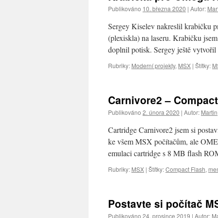
Publikováno
10. března 2020
|
Autor:
Mar
Sergey Kiselev nakreslil krabičk
(plexiskla) na laseru. Krabičku jse
doplnil potisk. Sergey ještě vytvoři
Rubriky:
Moderní projekty
,
MSX
|
Štítky:
M
Carnivore2 – Compact 
Publikováno
2. února 2020
|
Autor:
Martin
Cartridge Carnivore2 jsem si post
ke všem MSX počítačům, ale OMEGA 
emulaci cartridge s 8 MB flash 
Rubriky:
MSX
|
Štítky:
Compact Flash
,
me
Postavte si počítač MS
Publikováno
24. prosince 2019
|
Autor:
Ma