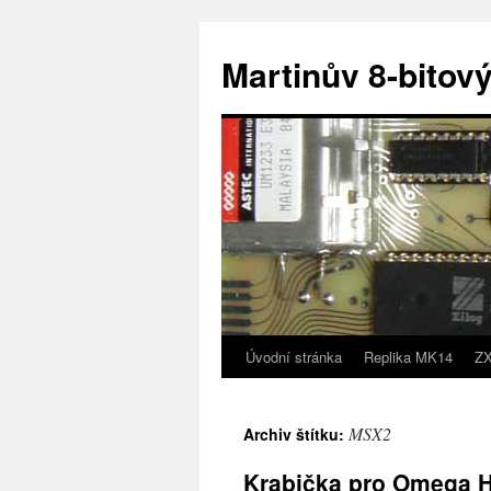
Přejít
k
Martinův 8-bitový
obsahu
webu
Úvodní stránka
Replika MK14
ZX
MSX2
Archiv štítku:
Krabička pro Omega 