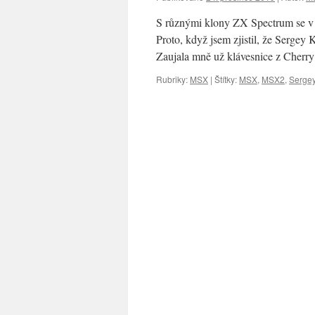
S různými klony ZX Spectrum se v p
Proto, když jsem zjistil, že Sergey 
Zaujala mně už klávesnice z Cher
Rubriky:
MSX
|
Štítky:
MSX
,
MSX2
,
Serge