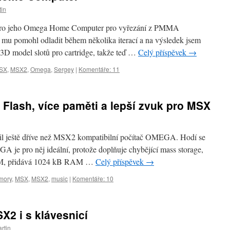
tin
u pro jeho Omega Home Computer pro vyřezání z PMMA
m mu pomohl odladit během několika iterací a na výsledek jsem
l 3D model slotů pro cartridge, takže teď …
Celý příspěvek
→
SX
,
MSX2
,
Omega
,
Sergey
|
Komentáře: 11
Flash, více paměti a lepší zvuk pro MSX
avil ještě dříve než MSX2 kompatibilní počítač OMEGA. Hodí se
je pro něj ideální, protože doplňuje chybějící mass storage,
ROM, přidává 1024 kB RAM …
Celý příspěvek
→
mory
,
MSX
,
MSX2
,
music
|
Komentáře: 10
X2 i s klávesnicí
rtin