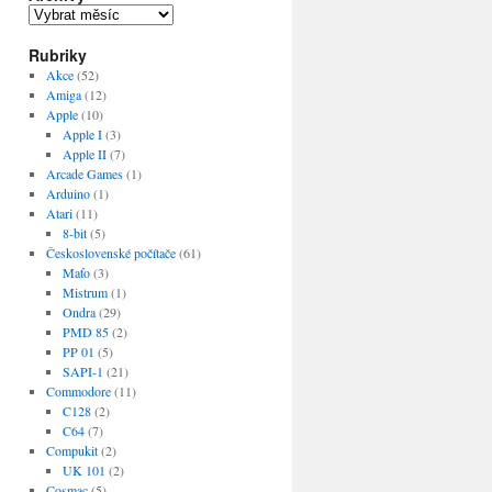
Archivy
Rubriky
Akce
(52)
Amiga
(12)
Apple
(10)
Apple I
(3)
Apple II
(7)
Arcade Games
(1)
Arduino
(1)
Atari
(11)
8-bit
(5)
Československé počítače
(61)
Maťo
(3)
Mistrum
(1)
Ondra
(29)
PMD 85
(2)
PP 01
(5)
SAPI-1
(21)
Commodore
(11)
C128
(2)
C64
(7)
Compukit
(2)
UK 101
(2)
Cosmac
(5)