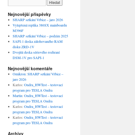
Nejnovější příspěvky
SHARP setkání Vrbice – jaro 2026
Vylepšená replika 386SX mainboardu
M396F
SHARP setkání Vrbice – podzim 2025
SAPI-1 deska zálohovaného RAM
disku ZRD-1V
Dvojitá deska sériového rozhraní
DSM-1V pro SAPI-1
Nejnovější komentáře
Omikron
:
SHARP setkání Vrbice –
jaro 2026
Karlos
:
Ondra_HWTest – testovací
program pro TESLA Ondra
Martin
:
Ondra_HWTest – testovací
program pro TESLA Ondra
Karlos
:
Ondra_HWTest – testovací
program pro TESLA Ondra
Karlos
:
Ondra_HWTest – testovací
program pro TESLA Ondra
Archivy