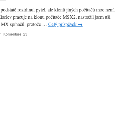
odstatě roztrhnul pytel, ale klonů jiných počítačů moc není.
Kiselev pracuje na klonu počítače MSX2, nastražil jsem uši.
ry MX spínačů, protože …
Celý příspěvek
→
y
|
Komentáře: 23