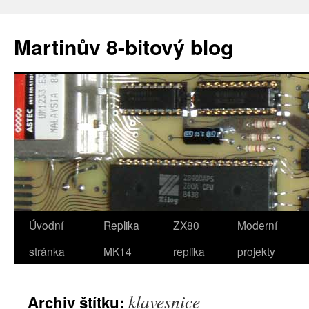
Přejít
k
Martinův 8-bitový blog
obsahu
webu
Úvodní
Replika
ZX80
Moderní
stránka
MK14
replika
projekty
klavesnice
Archiv štítku: