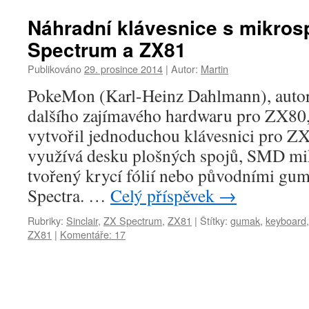
Náhradní klávesnice s mikros
Spectrum a ZX81
Publikováno
29. prosince 2014
|
Autor:
Martin
PokeMon (Karl-Heinz Dahlmann), aut
dalšího zajímavého hardwaru pro ZX80
vytvořil jednoduchou klávesnici pro ZX
využívá desku plošných spojů, SMD mi
tvořený krycí fólií nebo původními g
Spectra. …
Celý příspěvek
→
Rubriky:
Sinclair
,
ZX Spectrum
,
ZX81
|
Štítky:
gumak
,
keyboard
ZX81
|
Komentáře: 17