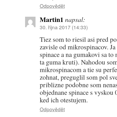
Odpovědět
Martin1
napsal:
30. října 2017 (14:33)
Tiez som to riesil asi pred p
zavisle od mikrospinacov. J
spinace a na gumakovi sa to 
ta guma kruti). Nahodou som
mikrospinacom a tie su perfe
zohnat, preguglil som pol svet
priblizne podobne som nena
objednane spinace s vyskou 
ked ich otestujem.
Odpovědět