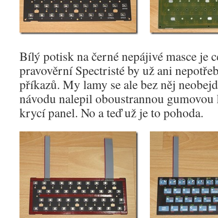
Bílý potisk na černé nepájivé masce je 
pravověrní Spectristé by už ani nepotře
příkazů. My lamy se ale bez něj neobejd
návodu nalepil oboustrannou gumovou le
krycí panel. No a teď už je to pohoda.