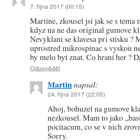
7. října 2017 (00:15)
Martine, zkousel jsi jak se s tema
kdyz na ne das original gumove k
Nevyklani se klavesa pri stisku ?
uprostred mikrospinac s vyskou ne
by melo byt znat. Co hrani her ? Da
Odpovědět
Martin
napsal:
24. října 2017 (22:05)
Ahoj, bohuzel na gumove kla
nezkousel. Mam to jako „bast
pocitacum, co se v nich zrov
Sorry.