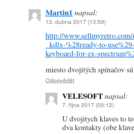
Martin1
napsal:
13. dubna 2017 (13:59)
http://www.sellmyretro.com/o
_kdlx-%28ready-to-use%29–
keyboard-for-zx-spectrum
miesto dvojitých spínačov s
Odpovědět
VELESOFT
napsal:
7. října 2017 (00:12)
U dvojitych klaves to t
dva kontakty (obe klave