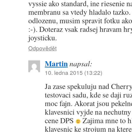
vyssie ako standard, ine riesenie n
membranu sa vtedy hladalo tazko.
odlozenu, musim spravit fotku ako
:-). Doteraz vsak radsej hravam hr
joysticku.
Odpovědět
Martin
napsal:
10. ledna 2015 (13:22)
Ja zase spekuluju nad Cherry
testovaci sadu, kde se daji r
moc fajn. Akorat jsou pekeln
klavesnici vyjde na nechutny
cene DPS
Zajima mne to h
klavesnic ke strojum na ktere