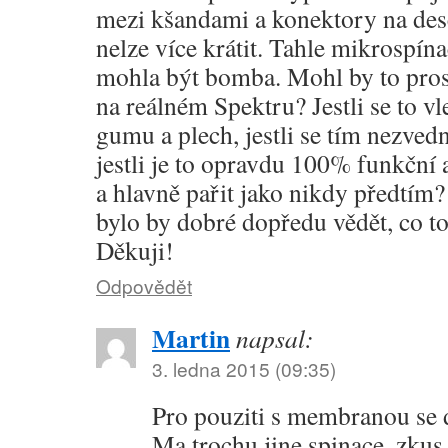
mezi kšandami a konektory na desc
nelze více krátit. Tahle mikrospín
mohla být bomba. Mohl by to pro
na reálném Spektru? Jestli se to v
gumu a plech, jestli se tím nezved
jestli je to opravdu 100% funkční
a hlavně pařit jako nikdy předtím? 
bylo by dobré dopředu vědět, co t
Děkuji!
Odpovědět
Martin
napsal:
3. ledna 2015 (09:35)
Pro pouziti s membranou se d
Ma trochu jine spinace, zkus 