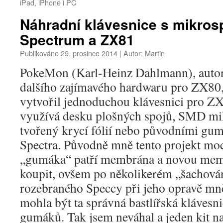
iPad, iPhone i PC
Náhradní klávesnice s mikros
Spectrum a ZX81
Publikováno
29. prosince 2014
|
Autor:
Martin
PokeMon (Karl-Heinz Dahlmann), aut
dalšího zajímavého hardwaru pro ZX80
vytvořil jednoduchou klávesnici pro ZX
využívá desku plošných spojů, SMD mi
tvořený krycí fólií nebo původními g
Spectra. Původně mně tento projekt moc
„gumáka“ patří membrána a novou mem
koupit, ovšem po několikerém „šachov
rozebraného Speccy při jeho opravě mně
mohla být ta správná bastlířská klávesn
gumáků. Tak jsem neváhal a jeden kit n