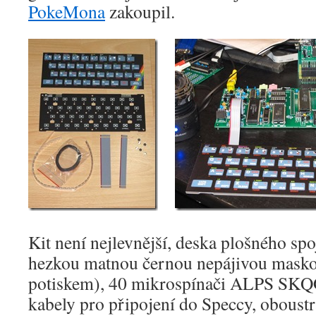
PokeMona
zakoupil.
Kit není nejlevnější, deska plošného s
hezkou matnou černou nepájivou masko
potiskem), 40 mikrospínači ALPS 
kabely pro připojení do Speccy, obous