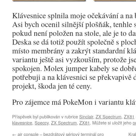
Klávesnice splnila moje očekávání a na b
Asi bych ocenil silnější plošňák, tenhle
pokud není položen na stole, ale je to da
Deska se dá totiž použít společně s plo
místo membrány a zakrýt standardní kl
variantu ještě asi vyzkouším, protože js
spokojen. Molex jumper kabely se dobře 
potřebuji a na klávesnici se překvapivě 
projekt, škoda jen té ceny.
Pro zájemce má PokeMon i variantu klá
Příspěvek byl publikován v rubrice
Sinclair
,
ZX Spectrum
,
ZX81
klavesnice
,
Speccy
,
ZX Spectrum
,
ZX81
. Můžete si uložit jeho
o
←
air console – bezdrátový sériový terminál pro
Kra