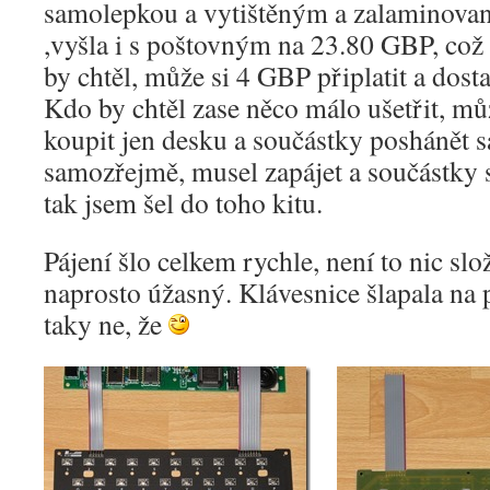
samolepkou a vytištěným a zalaminova
,vyšla i s poštovným na 23.80 GBP, což
by chtěl, může si 4 GBP připlatit a dost
Kdo by chtěl zase něco málo ušetřit, mů
koupit jen desku a součástky poshánět sá
samozřejmě, musel zapájet a součástky s
tak jsem šel do toho kitu.
Pájení šlo celkem rychle, není to nic slo
naprosto úžasný. Klávesnice šlapala na 
taky ne, že