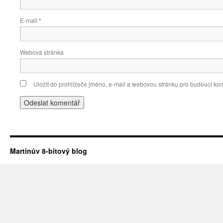
E-mail
*
Webová stránka
Uložit do prohlížeče jméno, e-mail a webovou stránku pro budoucí ko
Martinův 8-bitový blog