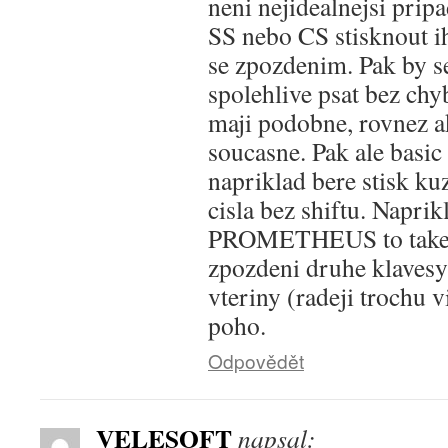
neni nejidealnejsi prip
SS nebo CS stisknout i
se zpozdenim. Pak by se
spolehlive psat bez ch
maji podobne, rovnez a
soucasne. Pak ale basic 
napriklad bere stisk ku
cisla bez shiftu. Naprik
PROMETHEUS to take 
zpozdeni druhe klaves
vteriny (radeji trochu v
poho.
Odpovědět
VELESOFT
napsal: