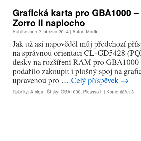
Grafická karta pro GBA1000 – 
Zorro II naplocho
Publikováno
2. března 2014
|
Autor:
Martin
Jak už asi napověděl můj předchozí přís
na správnou orientaci CL-GD5428 (PQ
desky na rozšíření RAM pro GBA1000 
podařilo zakoupit i plošný spoj na grafi
upravenou pro …
Celý příspěvek
→
Rubriky:
Amiga
|
Štítky:
GBA1000
,
Picasso II
|
Komentáře: 3