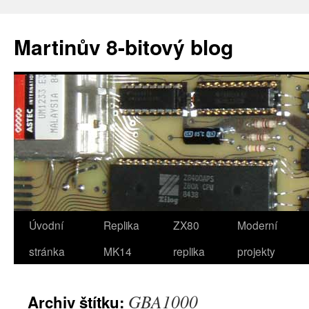
Přejít
k
Martinův 8-bitový blog
obsahu
webu
Úvodní
Replika
ZX80
Moderní
stránka
MK14
replika
projekty
GBA1000
Archiv štítku: