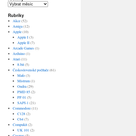
Archivy
Rubriky
Akce
(52)
Amiga
(12)
Apple
(10)
Apple I
(3)
Apple II
(7)
Arcade Games
(1)
Arduino
(1)
Atari
(11)
8-bit
(5)
Československé počítače
(61)
Maťo
(3)
Mistrum
(1)
Ondra
(29)
PMD 85
(2)
PP 01
(5)
SAPI-1
(21)
Commodore
(11)
C128
(2)
C64
(7)
Compukit
(2)
UK 101
(2)
Cosmac
(5)