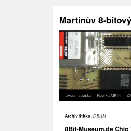
Přejít
k
Martinův 8-bitový
obsahu
webu
Úvodní stránka
Replika MK14
ZX
DRAM
Archiv štítku:
8Bit-Museum.de Chip 