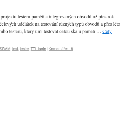
projektu testeru pamětí a integrovaných obvodů už přes rok.
čelových udělátek na testování různých typů obvodů a přes léto
ího testeru, který umí testovat celou škálu pamětí …
Celý
SRAM
,
test
,
tester
,
TTL logic
|
Komentáře: 18