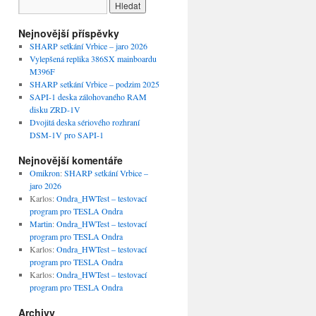
Nejnovější příspěvky
SHARP setkání Vrbice – jaro 2026
Vylepšená replika 386SX mainboardu
M396F
SHARP setkání Vrbice – podzim 2025
SAPI-1 deska zálohovaného RAM
disku ZRD-1V
Dvojitá deska sériového rozhraní
DSM-1V pro SAPI-1
Nejnovější komentáře
Omikron
:
SHARP setkání Vrbice –
jaro 2026
Karlos
:
Ondra_HWTest – testovací
program pro TESLA Ondra
Martin
:
Ondra_HWTest – testovací
program pro TESLA Ondra
Karlos
:
Ondra_HWTest – testovací
program pro TESLA Ondra
Karlos
:
Ondra_HWTest – testovací
program pro TESLA Ondra
Archivy