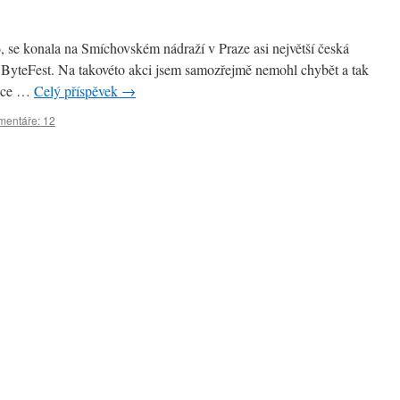
, se konala na Smíchovském nádraží v Praze asi největší česká
– ByteFest. Na takovéto akci jsem samozřejmě nemohl chybět a tak
akce …
Celý příspěvek
→
mentáře: 12