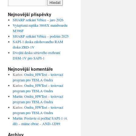
Nejnovější příspěvky
SHARP setkání Vrbice – jaro 2026
Vylepšená replika 386SX mainboardu
M396F
SHARP setkání Vrbice – podzim 2025
SAPI-1 deska zálohovaného RAM
disku ZRD-1V
Dvojitá deska sériového rozhraní
DSM-1V pro SAPI-1
Nejnovější komentáře
Karlos
:
Ondra_HWTest – testovací
program pro TESLA Ondra
Karlos
:
Ondra_HWTest – testovací
program pro TESLA Ondra
Martin
:
Ondra_HWTest – testovací
program pro TESLA Ondra
Karlos
:
Ondra_HWTest – testovací
program pro TESLA Ondra
Martin
:
Postavte si počítač SAPI-1 (4.
díl) – máme obraz – AND-1Z/89
Archivy