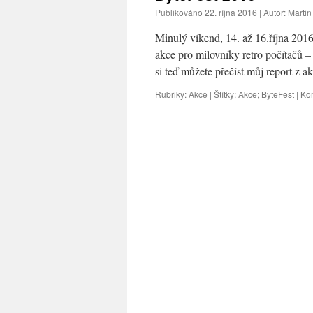
Publikováno
22. října 2016
|
Autor:
Martin
Minulý víkend, 14. až 16.října 2016
akce pro milovníky retro počítačů 
si teď můžete přečíst můj report z 
Rubriky:
Akce
|
Štítky:
Akce; ByteFest
|
Ko