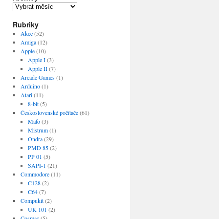
Archivy
Rubriky
Akce
(52)
Amiga
(12)
Apple
(10)
Apple I
(3)
Apple II
(7)
Arcade Games
(1)
Arduino
(1)
Atari
(11)
8-bit
(5)
Československé počítače
(61)
Maťo
(3)
Mistrum
(1)
Ondra
(29)
PMD 85
(2)
PP 01
(5)
SAPI-1
(21)
Commodore
(11)
C128
(2)
C64
(7)
Compukit
(2)
UK 101
(2)
Cosmac
(5)