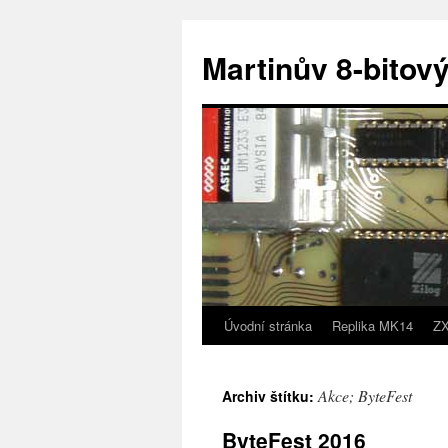
Přejít
k
Martinův 8-bitový
obsahu
webu
Úvodní stránka
Replika MK14
ZX
Akce; ByteFest
Archiv štítku:
ByteFest 2016