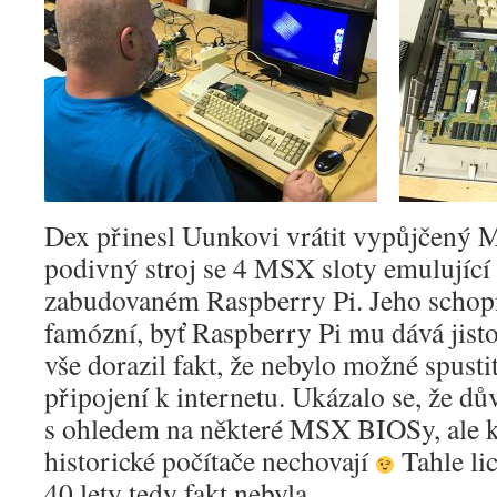
Dex přinesl Uunkovi vrátit vypůjčený M
podivný stroj se 4 MSX sloty emulujíc
zabudovaném Raspberry Pi. Jeho schopn
famózní, byť Raspberry Pi mu dává jist
vše dorazil fakt, že nebylo možné spusti
připojení k internetu. Ukázalo se, že dů
s ohledem na některé MSX BIOSy, ale ku
historické počítače nechovají
Tahle li
40 lety tedy fakt nebyla.