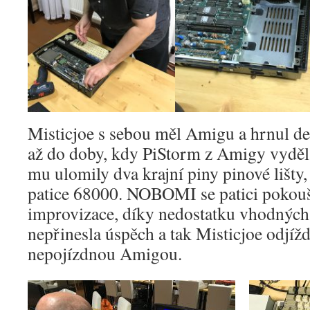
Misticjoe s sebou měl Amigu a hrnul d
až do doby, kdy PiStorm z Amigy vydělal
mu ulomily dva krajní piny pinové lišty,
patice 68000. NOBOMI se patici pokouše
improvizace, díky nedostatku vhodnýc
nepřinesla úspěch a tak Misticjoe odjíž
nepojízdnou Amigou.