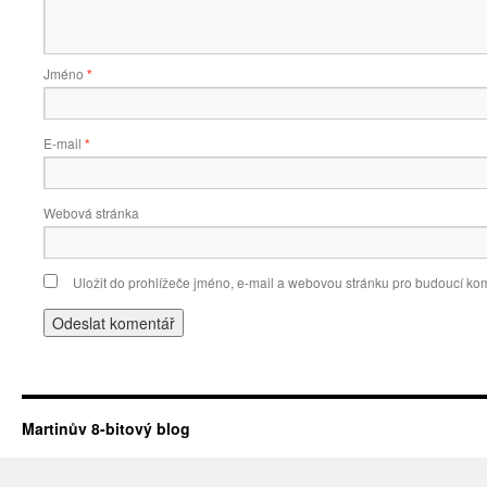
Jméno
*
E-mail
*
Webová stránka
Uložit do prohlížeče jméno, e-mail a webovou stránku pro budoucí ko
Martinův 8-bitový blog