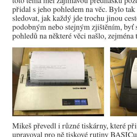
toto téma měl zajímavou přednášku pozd
přidal s jeho pohledem na věc. Bylo tak
sledovat, jak každý jde trochu jinou ces
podobným nebo stejným zjištěním, byť s
pohledů na některé věci našlo, zejména t
Mikeš převedl i různé tiskárny, které p
upravoval pro ně tiskové rutiny BASICu