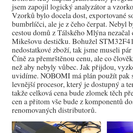
jsem zapojil logický analyzátor a vzorko
Vzorků bylo docela dost, exportované s
bumbrlíčci, ale je z čeho čerpat. Nebyl 
cestou domů z Tálského Mlýna nezačal c
Mikešovu destičku. Bohužel STM32F41
nedostatkové zboží, tak jsme museli pár
Číně za přemrštěnou cenu, ale co člověk 
než aby nebyly vůbec. Jak přijdou, vyz
uvidíme. NOBOMI má plán použít pak s
levnější procesor, který je dostupný a te
takže celková cena bude zlomek těch p
cen a přitom vše bude z komponentů do
renomovaných distributorů.