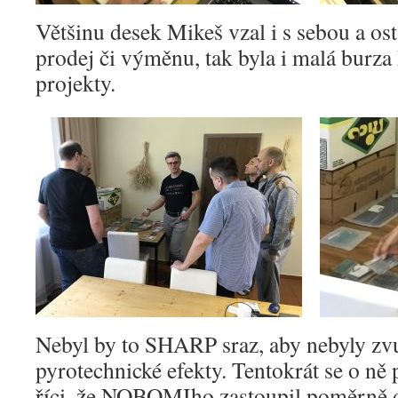
Většinu desek Mikeš vzal i s sebou a ost
prodej či výměnu, tak byla i malá burza
projekty.
Nebyl by to SHARP sraz, aby nebyly zv
pyrotechnické efekty. Tentokrát se o ně 
říci, že NOBOMIho zastoupil poměrně d