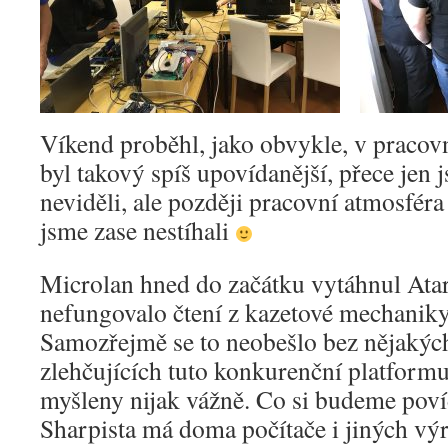
Víkend proběhl, jako obvykle, v pracov
byl takový spíš upovídanější, přece jen 
neviděli, ale později pracovní atmosféra
jsme zase nestíhali
Microlan hned do začátku vytáhnul Ata
nefungovalo čtení z kazetové mechaniky 
Samozřejmě se to neobešlo bez nějakýc
zlehčujících tuto konkurenční platformu,
myšleny nijak vážně. Co si budeme poví
Sharpista má doma počítače i jiných vý