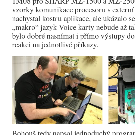
1M08 pro SHARP MZ-1500 a MZ-2500/
vzorky komunikace procesoru s exter
nachystal kostru aplikace, ale ukázalo s
„makro“ jazyk Voice karty nebude až ta
bylo dobré nasnímat i přímo výstupy d
reakci na jednotlivé příkazy.
Bohouš tedy napsal jednoduchý progra