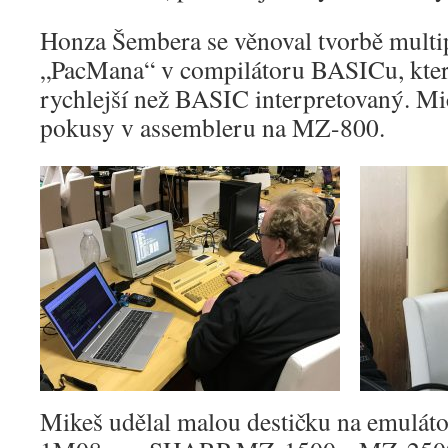
Honza Šembera se věnoval tvorbě multi
„PacMana“ v compilátoru BASICu, který 
rychlejší než BASIC interpretovaný. Mic
pokusy v assembleru na MZ-800.
Mikeš udělal malou destičku na emulát