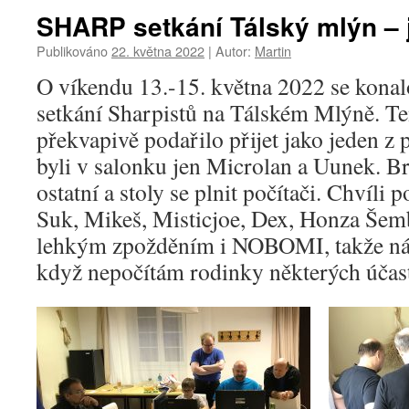
SHARP setkání Tálský mlýn – 
Publikováno
22. května 2022
|
Autor:
Martin
O víkendu 13.-15. května 2022 se konalo
setkání Sharpistů na Tálském Mlýně. Te
překvapivě podařilo přijet jako jeden z
byli v salonku jen Microlan a Uunek. Br
ostatní a stoly se plnit počítači. Chvíli
Suk, Mikeš, Misticjoe, Dex, Honza Šembe
lehkým zpožděním i NOBOMI, takže nás
když nepočítám rodinky některých účas