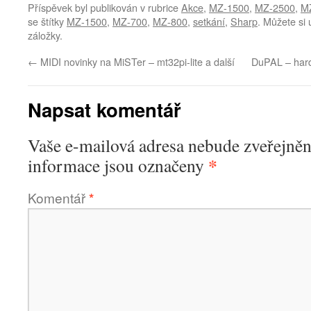
Příspěvek byl publikován v rubrice
Akce
,
MZ-1500
,
MZ-2500
,
M
se štítky
MZ-1500
,
MZ-700
,
MZ-800
,
setkání
,
Sharp
. Můžete si 
záložky.
←
MIDI novinky na MiSTer – mt32pi-lite a další
DuPAL – hard
Napsat komentář
Vaše e-mailová adresa nebude zveřejněn
*
informace jsou označeny
Komentář
*