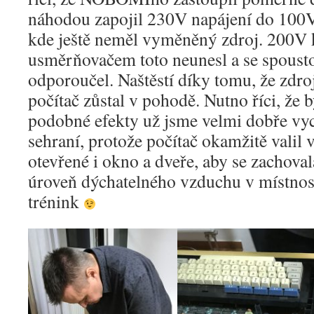
náhodou zapojil 230V napájení do 1
kde ještě neměl vyměněný zdroj. 200V 
usměrňovačem toto neunesl a se spousto
odporoučel. Naštěstí díky tomu, že zdroj
počítač zůstal v pohodě. Nutno říci, že b
podobné efekty už jsme velmi dobře vyc
sehraní, protože počítač okamžitě valil 
otevřené i okno a dveře, aby se zachova
úroveň dýchatelného vzduchu v místnosti
trénink