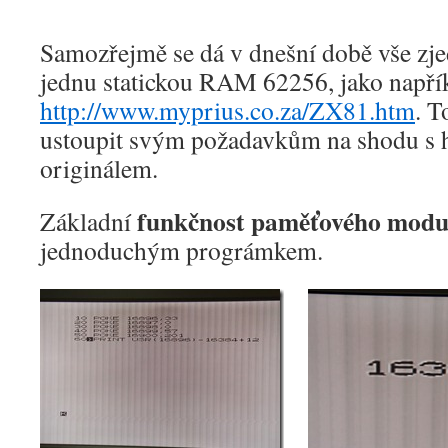
Samozřejmě se dá v dnešní době vše zje
jednu statickou RAM 62256, jako napří
http://www.myprius.co.za/ZX81.htm
. T
ustoupit svým požadavkům na shodu s 
originálem.
funkčnost paměťového modu
Základní
jednoduchým prográmkem.