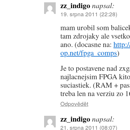
zz_indigo
napsal:
19. srpna 2011 (22:28)
mam urobil som balicek 
tam zdrojaky ale vsetko
ano. (docasne na:
http:
op.net/fpga_comps
)
Je to postavene nad zxg
najlacnejsim FPGA kito
suciastiek. (RAM + pa
treba len na verziu zo 
Odpovědět
zz_indigo
napsal:
21. srpna 2011 (08:07)