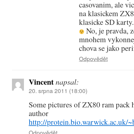
casovanim, ale vi
na klasickem ZX8
klasicke SD kart
No, je pravda, 
mnohem vykonnejs
chova se jako peri
Odpovědět
Vincent
napsal:
20. srpna 2011 (18:00)
Some pictures of ZX80 ram pack h
author
http://protein.bio.warwick.ac.uk
Odpovědět