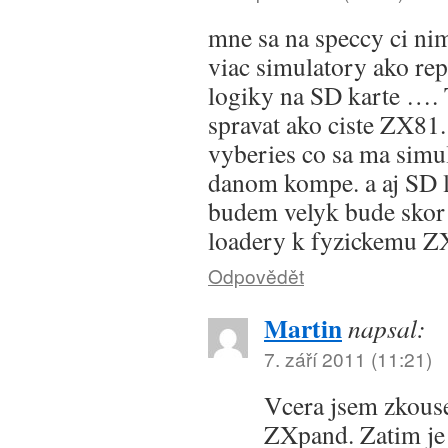
mne sa na speccy ci ni
viac simulatory ako rep
logiky na SD karte …. 
spravat ako ciste ZX81.
vyberies co sa ma simul
danom kompe. a aj SD l
budem velyk bude skor
loadery k fyzickemu Z
Odpovědět
Martin
napsal:
7. září 2011 (11:21)
Vcera jsem zkous
ZXpand. Zatim je