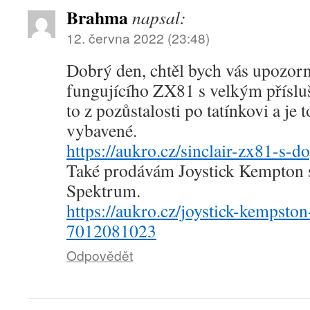
Brahma
napsal:
12. června 2022 (23:48)
Dobrý den, chtěl bych vás upozorn
fungujícího ZX81 s velkým příslu
to z pozůstalosti po tatínkovi a je 
vybavené.
https://aukro.cz/sinclair-zx81-s
Také prodávám Joystick Kempton s
Spektrum.
https://aukro.cz/joystick-kempsto
7012081023
Odpovědět