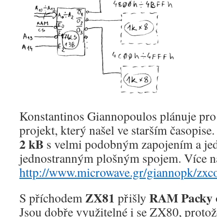
Konstantinos Giannopoulos plánuje pr
projekt, který našel ve starším časopise
2 kB
s velmi podobným zapojením a je
jednostranným plošným spojem. Více na
http://www.microwave.gr/giannopk/zx
ZX81
RAM Packy o
S příchodem
přišly
Jsou dobře využitelné i se ZX80, protož