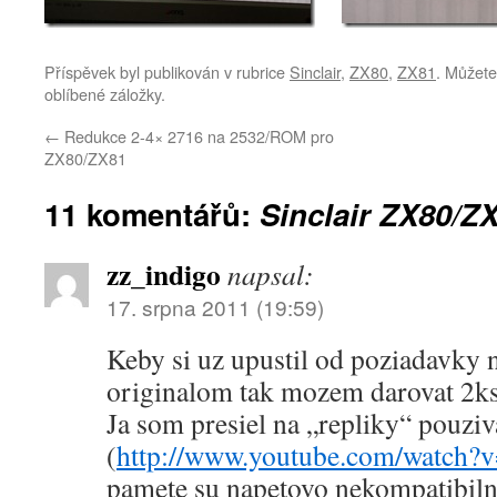
Příspěvek byl publikován v rubrice
Sinclair
,
ZX80
,
ZX81
. Můžete
oblíbené záložky.
←
Redukce 2-4× 2716 na 2532/ROM pro
ZX80/ZX81
11 komentářů:
Sinclair ZX80/
zz_indigo
napsal:
17. srpna 2011 (19:59)
Keby si uz upustil od poziadavky 
originalom tak mozem darovat 2
Ja som presiel na „repliky“ pouziv
(
http://www.youtube.com/watch?
pamete su napetovo nekompatibiln