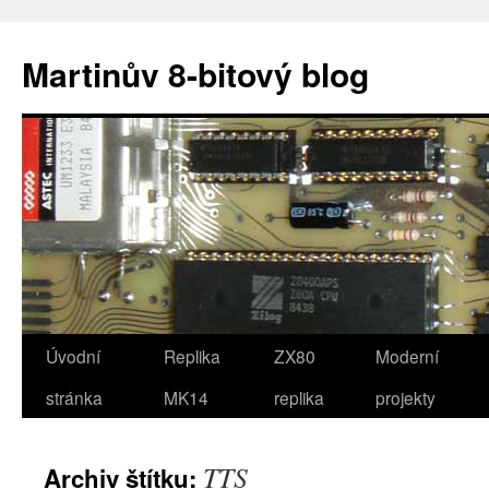
Přejít
k
Martinův 8-bitový blog
obsahu
webu
Úvodní
Replika
ZX80
Moderní
stránka
MK14
replika
projekty
TTS
Archiv štítku: