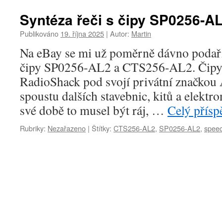
Syntéza řeči s čipy SP0256-A
Publikováno
19. října 2025
|
Autor:
Martin
Na eBay se mi už poměrně dávno podařil
čipy SP0256-AL2 a CTS256-AL2. Čipy
RadioShack pod svojí privátní značkou 
spoustu dalších stavebnic, kitů a elektr
své době to musel být ráj, …
Celý přís
Rubriky:
Nezařazeno
|
Štítky:
CTS256-AL2
,
SP0256-AL2
,
spee