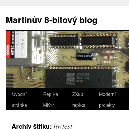
Přejít
k
Martinův 8-bitový blog
obsahu
webu
Úvodní
Replika
ZX80
Moderní
stránka
MK14
replika
projekty
hwtest
Archiv štítku: