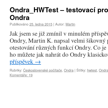
Ondra_HWTest – testovací pr
Ondra
Publikováno
25. ledna 2015
|
Autor:
Martin
Jak jsem se již zmínil v minulém přísp
Ondry, Martin K. napsal velmi šikovný
otestování různých funkcí Ondry. Co je n
ho můžete jak nahrát do Ondry klasick
příspěvek
→
Rubriky:
Československé počítače
,
Ondra
|
Štítky:
hwtest
,
Ondr
Komentáře: 19