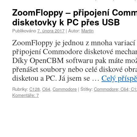
ZoomFloppy – připojení Com
disketovky k PC přes USB
Publikováno
7. února 2017
|
Autor:
Martin
ZoomFloppy je jednou z mnoha variací
připojení Commodore disketové mecha
Díky OpenCBM softwaru pak máte mož
přenášet soubory nebo celé diskové obr
disketou a PC. Já jsem se …
Celý přísp
Rubriky:
C128
,
C64
,
Commodore
|
Štítky:
Commodore; C64; C1
Komentáře: 7