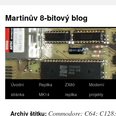
Přejít
k
Martinův 8-bitový blog
obsahu
webu
Úvodní
Replika
ZX80
Moderní
stránka
MK14
replika
projekty
Commodore; C64; C128
Archiv štítku: