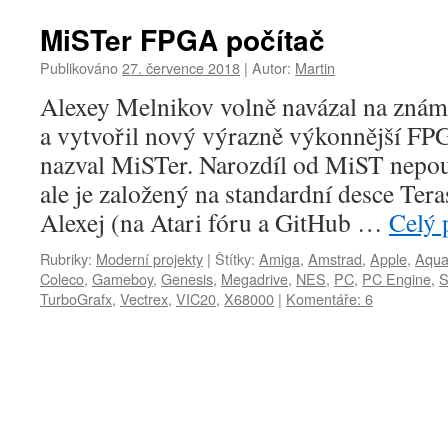
MiSTer FPGA počítač
Publikováno
27. července 2018
|
Autor:
Martin
Alexey Melnikov volně navázal na zná
a vytvořil nový výrazně výkonnější FPG
nazval MiSTer. Narozdíl od MiST nepouž
ale je založený na standardní desce Ter
Alexej (na Atari fóru a GitHub …
Celý 
Rubriky:
Moderní projekty
|
Štítky:
Amiga
,
Amstrad
,
Apple
,
Aqua
Coleco
,
Gameboy
,
Genesis
,
Megadrive
,
NES
,
PC
,
PC Engine
,
S
TurboGrafx
,
Vectrex
,
VIC20
,
X68000
|
Komentáře: 6