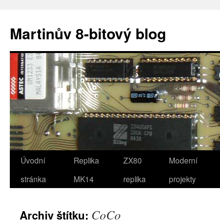
Přejít
k
Martinův 8-bitový blog
obsahu
webu
Úvodní
Replika
ZX80
Moderní
stránka
MK14
replika
projekty
CoCo
Archiv štítku: