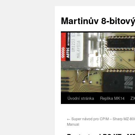
Přejít
k
Martinův 8-bitový
obsahu
webu
Úvodní stránka
Replika MK14
ZX
←
Super návod pro CP/M – Sharp MZ-80
Manual