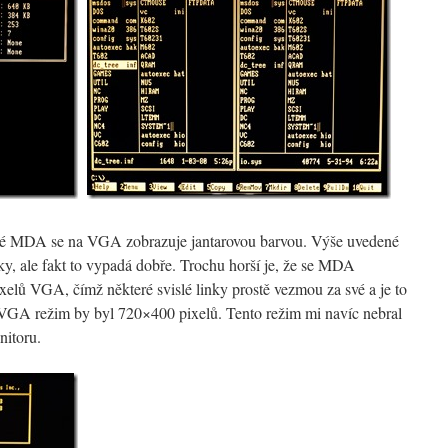
ké MDA se na VGA zobrazuje jantarovou barvou. Výše uvedené
ky, ale fakt to vypadá dobře. Trochu horší je, že se MDA
lů VGA, čímž některé svislé linky prostě vezmou za své a je to
 VGA režim by byl 720×400 pixelů. Tento režim mi navíc nebral
nitoru.