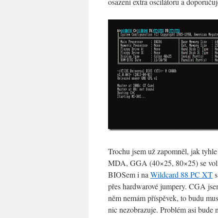
osazení extra oscilátoru a doporučuj
Trochu jsem už zapomněl, jak tyhle
MDA, GGA (40×25, 80×25) se volí
BIOSem i na
Wildcard 88 PC XT
s
přes hardwarové jumpery. CGA jse
něm nemám příspěvek, to budu mus
nic nezobrazuje. Problém asi bude