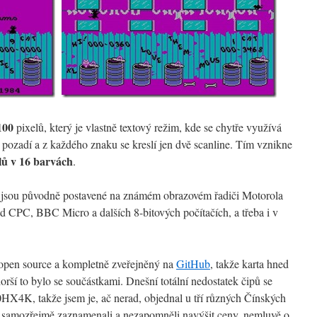
100
pixelů, který je vlastně textový režim, kde se chytře využívá
pozadí a z každého znaku se kreslí jen dvě scanline. Tím vznikne
lů v 16 barvách
.
ty jsou původně postavené na známém obrazovém řadiči Motorola
d CPC, BBC Micro a dalších 8-bitových počítačích, a třeba i v
open source a kompletně zveřejněný na
GitHub
, takže karta hned
orší to bylo se součástkami. Dnešní totální nedostatek čipů se
X4K, takže jsem je, ač nerad, objednal u tří různých Čínských
hu samozřejmě zaznamenali a nezapomněli navýšit ceny, nemluvě o