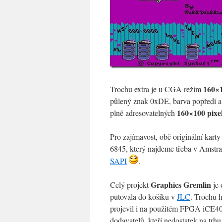
160×
Trochu extra je u CGA režim
půlený znak 0xDE, barva popředí a 
160×100 pixe
plně adresovatelných
Pro zajímavost, obě originální kar
6845, který najdeme třeba v Amstra
SAPI
.
Graphics Gremlin
Celý projekt
je 
putovala do košíku v
JLC
. Trochu h
projevil i na použitém FPGA iCE40H
dodavatelů, kteří nedostatek na tr