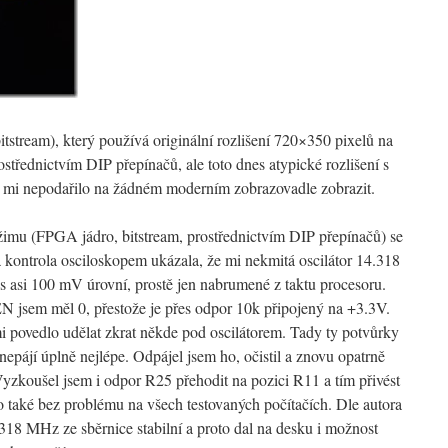
itstream), který používá originální rozlišení 720×350 pixelů na
ostřednictvím DIP přepínačů, ale toto dnes atypické rozlišení s
e mi nepodařilo na žádném moderním zobrazovadle zobrazit.
žimu (FPGA jádro, bitstream, prostřednictvím DIP přepínačů) se
 kontrola osciloskopem ukázala, že mi nekmitá oscilátor 14.318
 asi 100 mV úrovní, prostě jen nabrumené z taktu procesoru.
EN jsem měl 0, přestože je přes odpor 10k připojený na +3.3V.
 mi povedlo udělat zkrat někde pod oscilátorem. Tady ty potvůrky
epájí úplně nejlépe. Odpájel jsem ho, očistil a znovu opatrně
yzkoušel jsem i odpor R25 přehodit na pozici R11 a tím přivést
 také bez problému na všech testovaných počítačích. Dle autora
18 MHz ze sběrnice stabilní a proto dal na desku i možnost