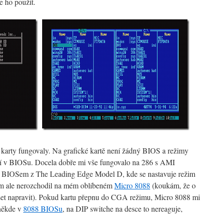
e ho použít.
 karty fungovaly. Na grafické kartě není žádný BIOS a režimy
 v BIOSu. Docela dobře mi vše fungovalo na 286 s AMI
 BIOSem z The Leading Edge Model D, kde se nastavuje režim
m ale nerozchodil na mém oblíbeném
Micro 8088
(koukám, že o
et napravit). Pokud kartu přepnu do CGA režimu, Micro 8088 mi
 někde v
8088 BIOSu
, na DIP switche na desce to nereaguje,