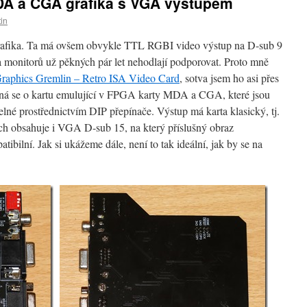
DA a CGA grafika s VGA výstupem
in
ika. Ta má ovšem obvykle TTL RGBI video výstup na D-sub 9
 monitorů už pěkných pár let nehodlají podporovat. Proto mně
raphics Gremlin – Retro ISA Video Card
, sotva jsem ho asi přes
dná se o kartu emulující v FPGA karty MDA a CGA, které jsou
telné prostřednictvím DIP přepínače. Výstup má karta klasický, tj.
ch obsahuje i VGA D-sub 15, na který příslušný obraz
ibilní. Jak si ukážeme dále, není to tak ideální, jak by se na