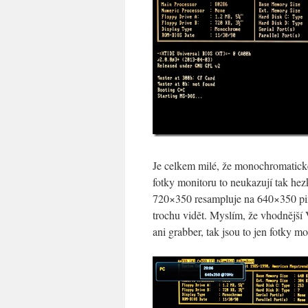
Je celkem milé, že monochromatic
fotky monitoru to neukazují tak hez
720×350 resampluje na 640×350 pixe
trochu vidět. Myslím, že vhodnější
ani grabber, tak jsou to jen fotky mo