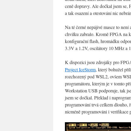
ceně dopravy. Ale dočkal jsem se, 
a tak osazení a otestování nic nebrán
Na té černé nepájivé masce to není a
chvilku zabralo. Kromě FPGA na k
konfigurační flash, hromádku odporo
3.3V a 1.2V, oscilátory 10 MHz a 
K dispozici jsou zdrojáky pro FPGA,
Project IceStorm
, který bohužel př
rozchozený pod WSL2, ovšem WSL2 
programátoru, kterým je v tomto p
Workstation USB podporuje, tak jse
jsem se dočkal. Překlad i naprogram
programování trvá celkem dlouho, ře
nicméně programováni i verifikace 