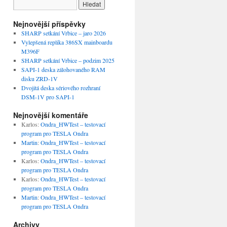
Nejnovější příspěvky
SHARP setkání Vrbice – jaro 2026
Vylepšená replika 386SX mainboardu
M396F
SHARP setkání Vrbice – podzim 2025
SAPI-1 deska zálohovaného RAM
disku ZRD-1V
Dvojitá deska sériového rozhraní
DSM-1V pro SAPI-1
Nejnovější komentáře
Karlos
:
Ondra_HWTest – testovací
program pro TESLA Ondra
Martin
:
Ondra_HWTest – testovací
program pro TESLA Ondra
Karlos
:
Ondra_HWTest – testovací
program pro TESLA Ondra
Karlos
:
Ondra_HWTest – testovací
program pro TESLA Ondra
Martin
:
Ondra_HWTest – testovací
program pro TESLA Ondra
Archivy