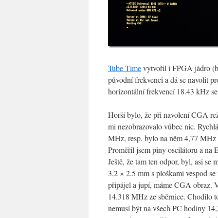
Tube Time
vytvořil i FPGA jádro (b
původní frekvenci a dá se navolit pr
horizontální frekvencí 18.43 kHz s
Horší bylo, že při navolení CGA re
mi nezobrazovalo vůbec nic. Rychlá
MHz, resp. bylo na něm 4,77 MHz s
Proměřil jsem piny oscilátoru a na 
Ještě, že tam ten odpor, byl, asi se
3.2 × 2.5 mm s ploškami vespod se n
připájel a jupí, máme CGA obraz. V
14.318 MHz ze sběrnice. Chodilo to
nemusí být na všech PC hodiny 14,3