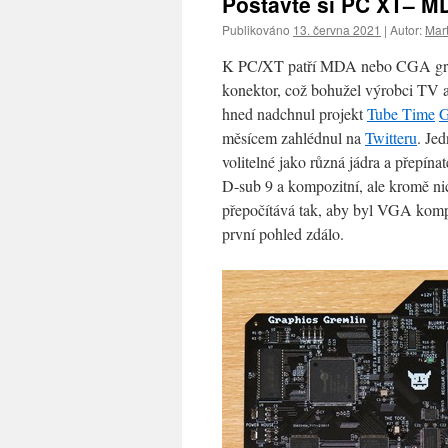
Postavte si PC XT– M
Publikováno
13. června 2021
|
Autor:
Mart
K PC/XT patří MDA nebo CGA graf
konektor, což bohužel výrobci TV a
hned nadchnul projekt
Tube Time
G
měsícem zahlédnul na
Twitteru
. Je
volitelné jako různá jádra a přepína
D-sub 9 a kompozitní, ale kromě ni
přepočítává tak, aby byl VGA kompat
první pohled zdálo.