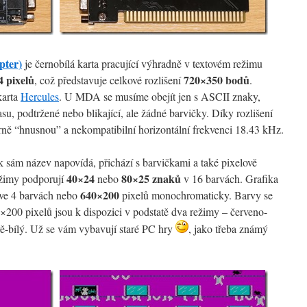
ter)
je černobílá karta pracující výhradně v textovém režimu
4 pixelů
720×350 bodů
, což představuje celkové rozlišení
.
karta
Hercules
. U MDA se musíme obejít jen s ASCII znaky,
su, podtržené nebo blikající, ale žádné barvičky. Díky rozlišení
ně “hnusnou” a nekompatibilní horizontální frekvenci 18.43 kHz.
ak sám název napovídá, přichází s barvičkami a také pixelově
40×24
80×25 znaků
ežimy podporují
nebo
v 16 barvách. Grafika
640×200
ve 4 barvách nebo
pixelů monochromaticky. Barvy se
×200 pixelů jsou k dispozici v podstatě dva režimy – červeno-
ě-bílý. Už se vám vybavují staré PC hry
, jako třeba známý