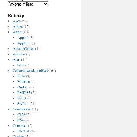
Archivy
Rubriky
Akce
(52)
Amiga
(12)
Apple
(10)
Apple I
(3)
Apple II
(7)
Arcade Games
(1)
Arduino
(1)
Atari
(11)
8-bit
(5)
Československé počítače
(61)
Maťo
(3)
Mistrum
(1)
Ondra
(29)
PMD 85
(2)
PP 01
(5)
SAPI-1
(21)
Commodore
(11)
C128
(2)
C64
(7)
Compukit
(2)
UK 101
(2)
Cosmac
(5)