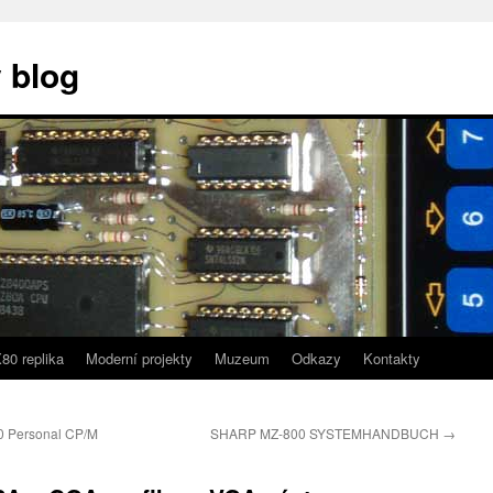
 blog
80 replika
Moderní projekty
Muzeum
Odkazy
Kontakty
0 Personal CP/M
SHARP MZ-800 SYSTEMHANDBUCH
→