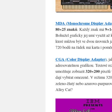
MDA (Monochrome Display Adap
80×25 znaků
9×1
. Každý znak má
Bohužel graficky jej umí využít až 
které můžou být ve dvou úrovních ja
720 bodů na řádek má karta i poměr
CGA (Color Display Adapter)
, j
adresovatelnou grafikou. Textové r
320×200
umožňuje zobrazit
pixelů 
dají vybírat omezeně. V režimu 320
zeleno-žlutý nebo azurovo-purpurov
Alley Cat?