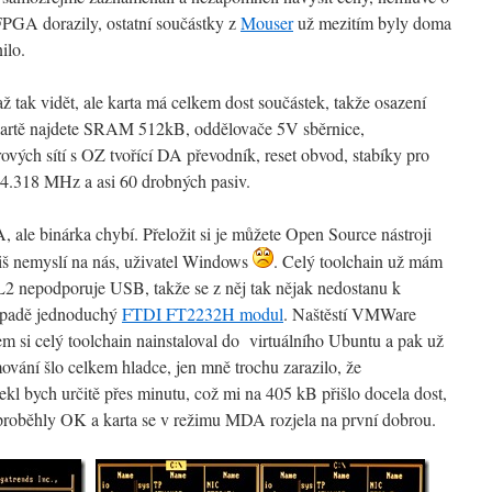
FPGA dorazily, ostatní součástky z
Mouser
už mezitím byly doma
ilo.
ž tak vidět, ale karta má celkem dost součástek, takže osazení
artě najdete SRAM 512kB, oddělovače 5V sběrnice,
vých sítí s OZ tvořící DA převodník, reset obvod, stabíky pro
14.318 MHz a asi 60 drobných pasiv.
 ale binárka chybí. Přeložit si je můžete Open Source nástroji
íliš nemyslí na nás, uživatel Windows
. Celý toolchain už mám
nepodporuje USB, takže se z něj tak nějak nedostanu k
řípadě jednoduchý
FTDI FT2232H modul
. Naštěstí VMWare
m si celý toolchain nainstaloval do virtuálního Ubuntu a pak už
ování šlo celkem hladce, jen mně trochu zarazilo, že
kl bych určitě přes minutu, což mi na 405 kB přišlo docela dost,
proběhly OK a karta se v režimu MDA rozjela na první dobrou.