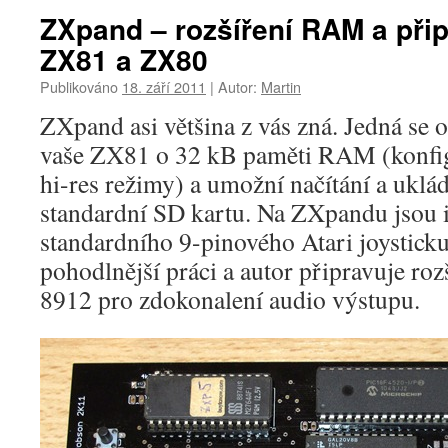
ZXpand – rozšíření RAM a přip
ZX81 a ZX80
Publikováno
18. září 2011
|
Autor:
Martin
ZXpand asi většina z vás zná. Jedná se o 
vaše ZX81 o 32 kB paměti RAM (konfig
hi-res režimy) a umožní načítání a ukl
standardní SD kartu. Na ZXpandu jsou i
standardního 9-pinového Atari joysticku,
pohodlnější práci a autor připravuje roz
8912 pro zdokonalení audio výstupu.