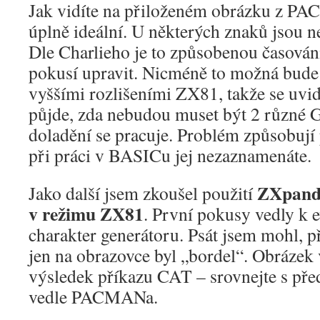
Jak vidíte na přiloženém obrázku z PA
úplně ideální. U některých znaků jsou n
Dle Charlieho je to způsobenou časován
pokusí upravit. Nicméně to možná bude 
vyššími rozlišeními ZX81, takže se uvid
půjde, zda nebudou muset být 2 různé 
doladění se pracuje. Problém způsobují 
při práci v BASICu jej nezaznamenáte.
ZXpand
Jako další jsem zkoušel použití
v režimu ZX81
. První pokusy vedly k 
charakter generátoru. Psát jsem mohl, p
jen na obrazovce byl „bordel“. Obrázek
výsledek příkazu CAT – srovnejte s p
vedle PACMANa.