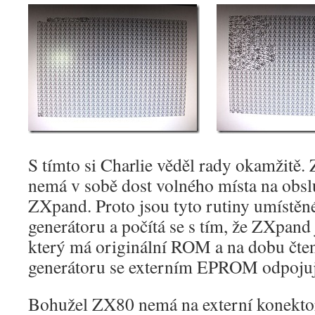
S tímto si Charlie věděl rady okamžitě
nemá v sobě dost volného místa na obsl
ZXpand. Proto jsou tyto rutiny umístěn
generátoru a počítá se s tím, že ZXpand
který má originální ROM a na dobu čte
generátoru se externím EPROM odpojuj
Bohužel ZX80 nemá na externí konek