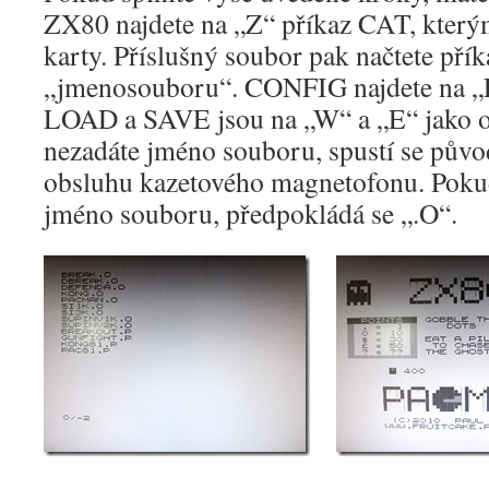
ZX80 najdete na „Z“ příkaz CAT, který
karty. Příslušný soubor pak načtete p
„jmenosouboru“. CONFIG najdete na 
LOAD a SAVE jsou na „W“ a „E“ jako ob
nezadáte jméno souboru, spustí se pův
obsluhu kazetového magnetofonu. Poku
jméno souboru, předpokládá se „.O“.