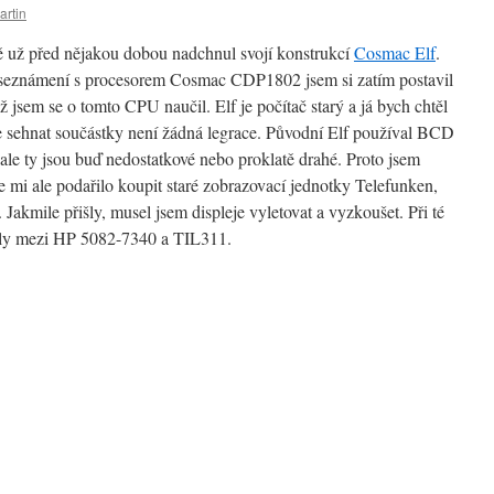
artin
ě už před nějakou dobou nadchnul svojí konstrukcí
Cosmac Elf
.
 seznámení s procesorem Cosmac CDP1802 jsem si zatím postavil
 jsem se o tomto CPU naučil. Elf je počítač starý a já bych chtěl
kže sehnat součástky není žádná legrace. Původní Elf používal BCD
e ty jsou buď nedostatkové nebo proklatě drahé. Proto jsem
 mi ale podařilo koupit staré zobrazovací jednotky Telefunken,
Jakmile přišly, musel jsem displeje vyletovat a vyzkoušet. Při té
zdíly mezi HP 5082-7340 a TIL311.