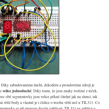
Díky zabudovanému latchi, dekodéru a proudovému zdroji je
velice jednoduché
du
. Díky tomu, že jsou znaky tvořené z teček,
ec obě segmentovky jsou velice pěkně čitelné jak na slunci, tak
á větší body a vlastně je i číslice o trochu větší než u TIL311. Co
egmentovky se při provozu docela zahřívají. TIL311 se zahřívá o