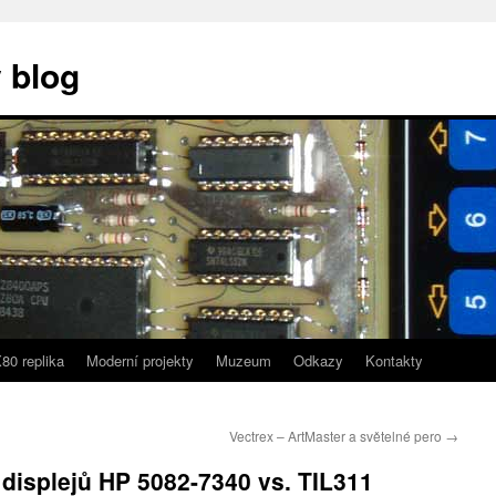
 blog
80 replika
Moderní projekty
Muzeum
Odkazy
Kontakty
Vectrex – ArtMaster a světelné pero
→
displejů HP 5082-7340 vs. TIL311