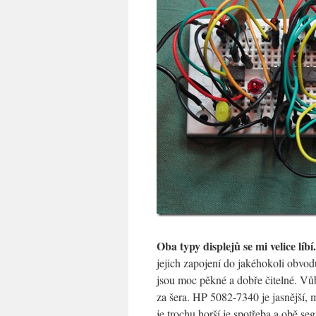
Oba typy displejů se mi velice líbí.
jejich zapojení do jakéhokoli obvo
jsou moc pěkné a dobře čitelné. Vůb
za šera. HP 5082-7340 je jasnější, m
je trochu horší je spotřeba a obě s