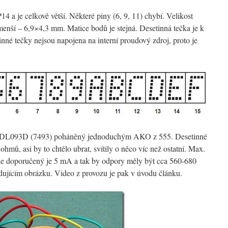
 a je celkově větší. Některé piny (6, 9, 11) chybí. Velikost
menší – 6,9×4,3 mm. Matice bodů je stejná. Desetinná tečka je k
inné tečky nejsou napojena na interní proudový zdroj, proto je
ač DL093D (7493) poháněný jednoduchým AKO z 555. Desetinné
ohmů, asi by to chtělo ubrat, svítily o něco víc než ostatní. Max.
ale doporučený je 5 mA a tak by odpory měly být cca 560-680
edujícím obrázku. Video z provozu je pak v úvodu článku.