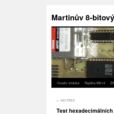
Přejít
k
Martinův 8-bitový
obsahu
webu
Úvodní stránka
Replika MK14
ZX
←
VECTREX
Test hexadecimálních 