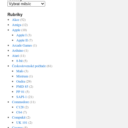
Archivy
Rubriky
Akce
(52)
Amiga
(12)
Apple
(10)
Apple I
(3)
Apple II
(7)
Arcade Games
(1)
Arduino
(1)
Atari
(11)
8-bit
(5)
Československé počítače
(61)
Maťo
(3)
Mistrum
(1)
Ondra
(29)
PMD 85
(2)
PP 01
(5)
SAPI-1
(21)
Commodore
(11)
C128
(2)
C64
(7)
Compukit
(2)
UK 101
(2)
Cosmac
(5)