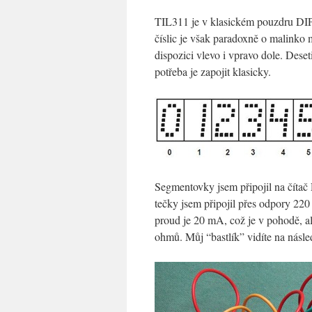
TIL311 je v klasickém pouzdru DIP14
číslic je však paradoxně o malinko 
dispozici vlevo i vpravo dole. Deset
potřeba je zapojit klasicky.
Segmentovky jsem připojil na čít
tečky jsem připojil přes odpory 220 
proud je 20 mA, což je v pohodě, 
ohmů. Můj “bastlík” vidíte na násl