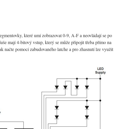
segmentovky, které umí zobrazovat 0-9, A-F a neovládají se po
uše mají 4-bitový vstup, který se může připojit třeba přímo na
ak načte pomocí zabudovaného latche a pro zhasnutí lze využít