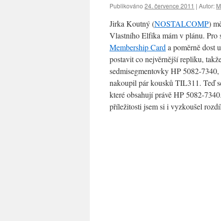
Publikováno
24. července 2011
|
Autor:
M
Jirka Koutný (
NOSTALCOMP
) m
Vlastního Elfíka mám v plánu. Pro
Membership Card
a poměrně dost už
postavit co nejvěrnější repliku, ta
sedmisegmentovky HP 5082-7340, al
nakoupil pár kousků TIL311. Teď se
které obsahují právě HP 5082-7340. 
příležitosti jsem si i vyzkoušel ro