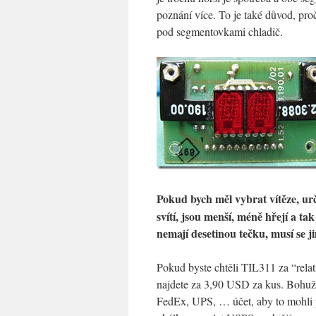
poznání více. To je také důvod, pr
pod segmentovkami chladič.
Pokud bych měl vybrat vítěze, urč
svítí, jsou menší, méně hřejí a ta
nemají desetinou tečku, musí se ji
Pokud byste chtěli TIL311 za “rel
najdete za 3,90 USD za kus. Bohuž
FedEx, UPS, … účet, aby to mohli po