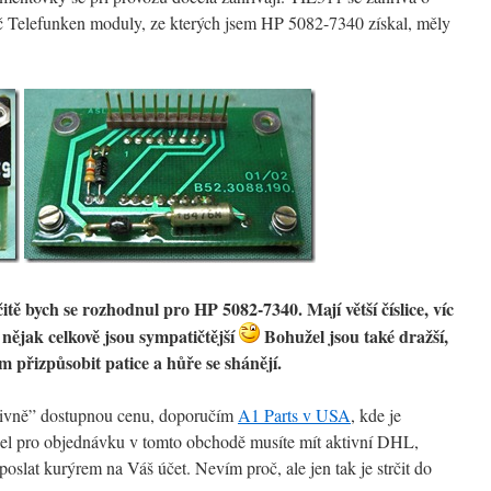
oč Telefunken moduly, ze kterých jsem HP 5082-7340 získal, měly
itě bych se rozhodnul pro HP 5082-7340. Mají větší číslice, víc
k nějak celkově jsou sympatičtější
Bohužel jsou také dražší,
m přizpůsobit patice a hůře se shánějí.
ativně” dostupnou cenu, doporučím
A1 Parts v USA
, kde je
el pro objednávku v tomto obchodě musíte mít aktivní DHL,
slat kurýrem na Váš účet. Nevím proč, ale jen tak je strčit do