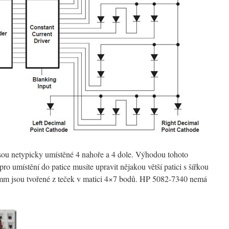
ou netypicky umístěné 4 nahoře a 4 dole. Výhodou tohoto
pro umístění do patice musíte upravit nějakou větší patici s šířkou
 mm jsou tvořené z teček v matici 4×7 bodů. HP 5082-7340 nemá