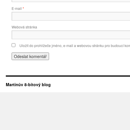
E-mail
*
Webová stránka
Uložit do prohlížeče jméno, e-mail a webovou stránku pro budoucí ko
Martinův 8-bitový blog