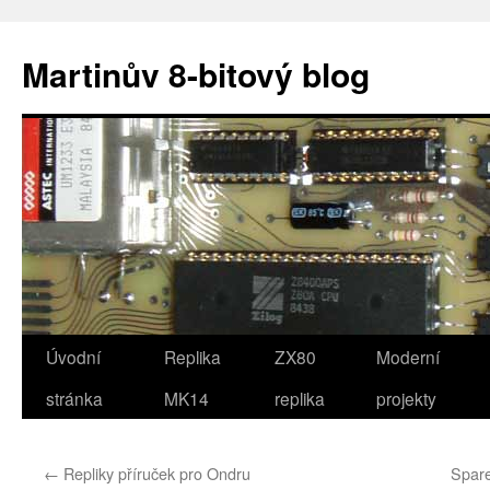
Přejít
k
Martinův 8-bitový blog
obsahu
webu
Úvodní
Replika
ZX80
Moderní
stránka
MK14
replika
projekty
←
Repliky příruček pro Ondru
Spar