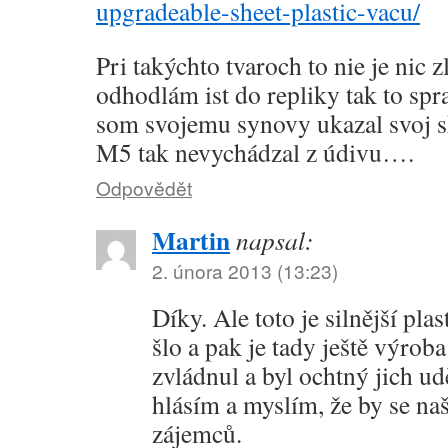
upgradeable-sheet-plastic-vacu/
Pri takýchto tvaroch to nie je nic z
odhodlám ist do repliky tak to sp
som svojemu synovy ukazal svoj
M5 tak nevychádzal z údivu….
Odpovědět
Martin
napsal:
2. února 2013 (13:23)
Díky. Ale toto je silnější plas
šlo a pak je tady ještě výrob
zvládnul a byl ochtný jich udě
hlásím a myslím, že by se naš
zájemců.