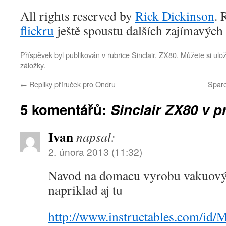
All rights reserved by
Rick Dickinson
. 
flickru
ještě spoustu dalších zajímavých
Příspěvek byl publikován v rubrice
Sinclair
,
ZX80
. Můžete si ulo
záložky.
←
Repliky příruček pro Ondru
Spar
5 komentářů:
Sinclair ZX80 v p
Ivan
napsal:
2. února 2013 (11:32)
Navod na domacu vyrobu vakuovýc
napriklad aj tu
http://www.instructables.com/id/