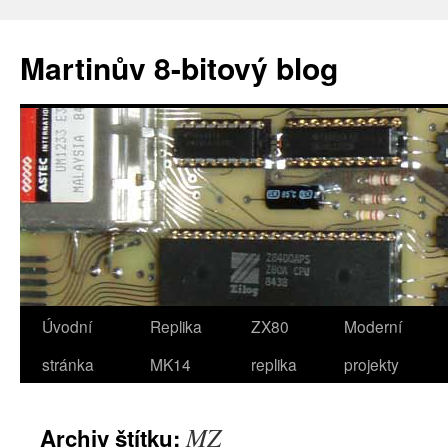
Přejít
k
Martinův 8-bitový blog
obsahu
webu
Úvodní
Replika
ZX80
Moderní
stránka
MK14
replika
projekty
MZ
Archiv štítku: