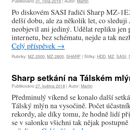
Publikováno
31. října 2018
|
Autor:
Martin
Po diskovém SASI řadiči Sharp MZ-1E30
delší dobu, ale za několik let, co sleduj
neobjevil ani jediný. Udělat repliku jen
internetu, bez schématu, nejde a tak nez
Celý příspěvek
→
Rubriky:
MZ-2500
,
MZ-2800
,
SHARP
|
Štítky:
HDD
,
MZ
,
SASI
,
Sharp setkání na Tálském mlý
Publikováno
27. května 2018
|
Autor:
Martin
Předminulý víkend se konalo další setká
Tálský mlýn na vysočině. Počet účastník
rekordy, ale díky tomu, že hodně lidí při
se v salonku všichni tak nějak postupně s