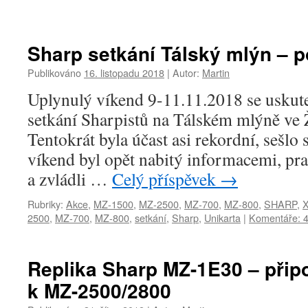
Sharp setkání Tálský mlýn – 
Publikováno
16. listopadu 2018
|
Autor:
Martin
Uplynulý víkend 9-11.11.2018 se uskuteč
setkání Sharpistů na Tálském mlýně ve
Tentokrát byla účast asi rekordní, sešlo 
víkend byl opět nabitý informacemi, pra
a zvládli …
Celý příspěvek
→
Rubriky:
Akce
,
MZ-1500
,
MZ-2500
,
MZ-700
,
MZ-800
,
SHARP
,
2500
,
MZ-700
,
MZ-800
,
setkání
,
Sharp
,
Unikarta
|
Komentáře: 
Replika Sharp MZ-1E30 – připo
k MZ-2500/2800