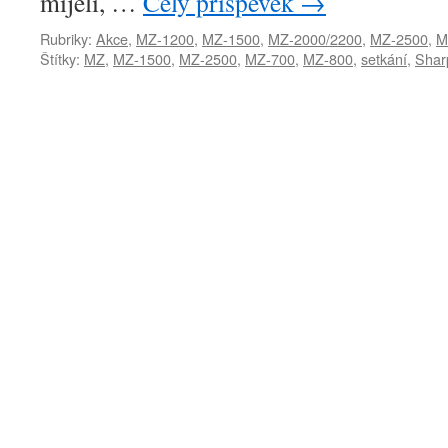
míjeli, …
Celý příspěvek
→
Rubriky:
Akce
,
MZ-1200
,
MZ-1500
,
MZ-2000/2200
,
MZ-2500
,
M
Štítky:
MZ
,
MZ-1500
,
MZ-2500
,
MZ-700
,
MZ-800
,
setkání
,
Shar